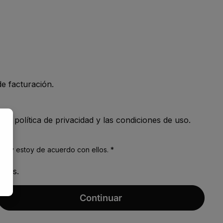
de facturación.
n la
política de privacidad
y
las condiciones de uso
.
es
, y estoy de acuerdo con ellos. *
rios.
Continuar