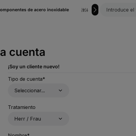
omponentes de acero inoxidable
hierro forjado
na cuenta
¡Soy un cliente nuevo!
Datos personales
Tipo de cuenta*
Tratamiento
Nombre*