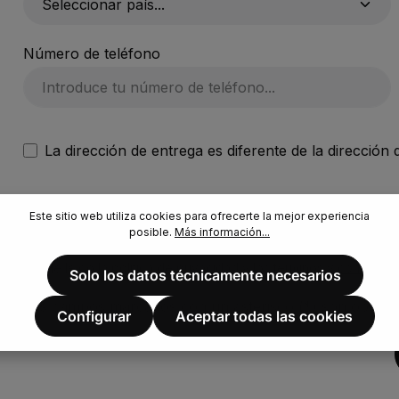
Número de teléfono
La dirección de entrega es diferente de la dirección 
Esta página está protegida por reCAPTCHA y se aplica
Este sitio web utiliza cookies para ofrecerte la mejor experiencia
posible.
Más información...
Protección de datos
He leído la
política de privacidad
y los
términos y condicion
Solo los datos técnicamente necesarios
Los campos marcados con un asterisco (*) son obligato
Configurar
Aceptar todas las cookies