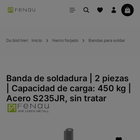
ido principal
La ce
Du bist hier:
Inicio
hierro forjado
Bandas para soldar
Banda de soldadura | 2 piezas
| Capacidad de carga: 450 kg |
Acero S235JR, sin tratar
Saltar la galería de imágenes