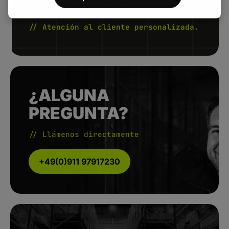
// Disponibilidad de artículos
extremadamente alta.
// Atención al cliente personalizada.
¿ALGUNA
PREGUNTA?
// Llámenos directamente
+49(0)911 97917230