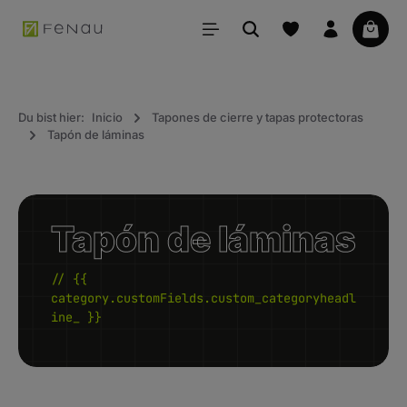
ido principal
La ce
Du bist hier:
Inicio
Tapones de cierre y tapas protectoras
Tapón de láminas
Tapón de láminas
// {{
category.customFields.custom_categoryheadl
ine_ }}