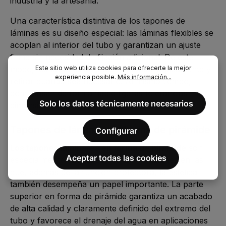
industria y la artesanía.
Una característica distintiva de los tapones de
láminas es su diseño especial: las láminas flexibles se
acoplan al interior del tubo y garantizan un ajuste
firme sin necesidad de fijación adicional. De este
Este sitio web utiliza cookies para ofrecerte la mejor
modo, los tapones se pueden montar rápidamente y
experiencia posible.
Más información...
retirar cuando sea necesario. Al mismo tiempo,
compensan de forma fiable ligeras tolerancias
Solo los datos técnicamente necesarios
dimensionales en el diámetro del tubo .
Tapones de láminas en forma de pirámide
Configurar
Los tapones laminares en forma de pirámide
son
Aceptar todas las cookies
especialmente adecuados para aplicaciones en las
que, además de la función protectora, la estética
también desempeña un papel importante. La parte
superior en forma de pirámide garantiza un acabado
de alta calidad y claramente definido del extremo del
tubo y favorece el drenaje del agua en aplicaciones