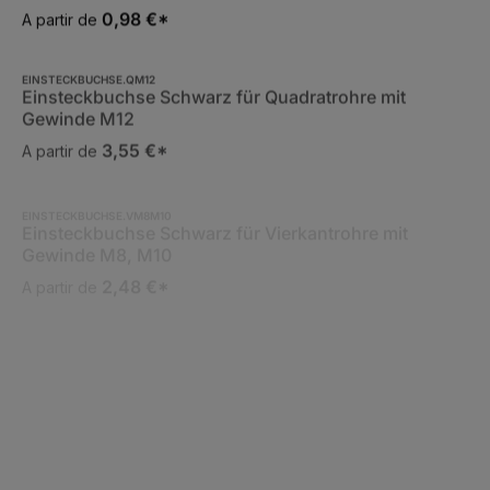
0,98 €*
A partir de
EINSTECKBUCHSE.QM12
Einsteckbuchse Schwarz für Quadratrohre mit
Gewinde M12
3,55 €*
A partir de
EINSTECKBUCHSE.VM8M10
Einsteckbuchse Schwarz für Vierkantrohre mit
Gewinde M8, M10
2,48 €*
A partir de
LAMELLENSTOPFEN.RA
Lamellenstopfen Anthrazit für Rechteckrohre
0,31 €*
A partir de
LAMELLENSTOPFEN.RG
Lamellenstopfen Grau für Rechteckrohre