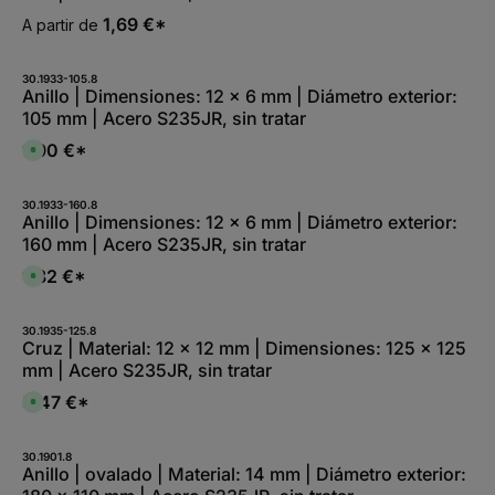
1,69 €*
A partir de
30.1933-105.8
Anillo | Dimensiones: 12 x 6 mm | Diámetro exterior:
105 mm | Acero S235JR, sin tratar
1,90 €*
D
i
s
p
o
30.1933-160.8
n
Anillo | Dimensiones: 12 x 6 mm | Diámetro exterior:
i
160 mm | Acero S235JR, sin tratar
b
l
e
1,82 €*
D
,
i
:
s
L
p
i
o
30.1935-125.8
e
n
Cruz | Material: 12 x 12 mm | Dimensiones: 125 x 125
f
i
e
mm | Acero S235JR, sin tratar
b
r
l
z
e
5,47 €*
e
D
,
i
i
:
t
s
L
5
p
i
-
o
30.1901.8
e
1
n
Anillo | ovalado | Material: 14 mm | Diámetro exterior:
f
0
i
e
W
b