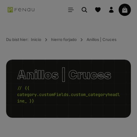
ido principal
La ce
Du bist hier:
Inicio
hierro forjado
Anillos | Cruces
Anillos | Cruces
// {{
category.customFields.custom_categoryheadl
ine_ }}