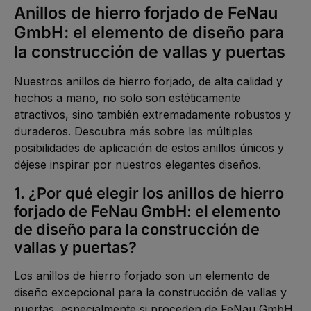
a
L
Anillos de hierro forjado de FeNau 
5
g
i
-
e
e
1
GmbH: el elemento de diseño para 
f
0
e
W
r
la construcción de vallas y puertas
e
z
r
e
k
i
t
t
Nuestros anillos de hierro forjado, de alta calidad y 
a
5
g
-
hechos a mano, no solo son estéticamente 
e
1
0
atractivos, sino también extremadamente robustos y 
W
e
duraderos. Descubra más sobre las múltiples 
r
k
posibilidades de aplicación de estos anillos únicos y 
t
a
déjese inspirar por nuestros elegantes diseños.
g
e
1. ¿Por qué elegir los anillos de hierro 
forjado de FeNau GmbH: el elemento 
de diseño para la construcción de 
vallas y puertas?
Los anillos de hierro forjado son un elemento de 
diseño excepcional para la construcción de vallas y 
puertas, especialmente si proceden de FeNau GmbH. 