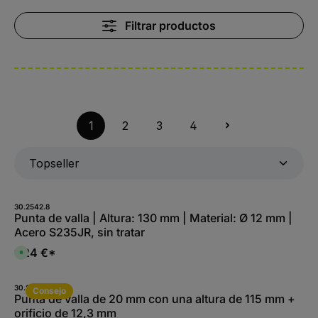
Filtrar productos
1
2
3
4
30.2542.8
Punta de valla | Altura: 130 mm | Material: Ø 12 mm |
Acero S235JR, sin tratar
1,24 €*
D
i
s
p
o
30.2476.8
Consejo
n
Punta de valla de 20 mm con una altura de 115 mm +
i
orificio de 12,3 mm
b