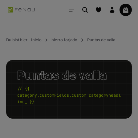
ido principal
La ce
Du bist hier:
Inicio
hierro forjado
Puntas de valla
Puntas de valla
// {{
category.customFields.custom_categoryheadl
ine_ }}