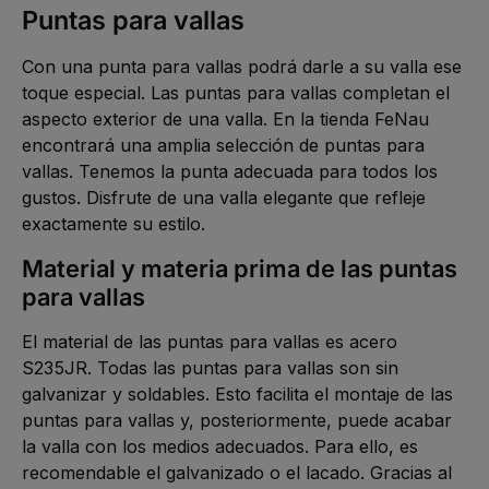
a
L
Puntas para vallas
5
g
i
-
e
e
1
f
0
e
Con una punta para vallas podrá darle a su valla ese
W
r
e
z
toque especial. Las puntas para vallas completan el
r
e
k
i
aspecto exterior de una valla. En la tienda FeNau
t
t
a
5
encontrará una amplia selección de puntas para
g
-
e
1
vallas. Tenemos la punta adecuada para todos los
0
W
gustos. Disfrute de una valla elegante que refleje
e
r
exactamente su estilo.
k
t
a
Material y materia prima de las puntas
g
e
para vallas
El material de las puntas para vallas es acero
S235JR. Todas las puntas para vallas son sin
galvanizar y soldables. Esto facilita el montaje de las
puntas para vallas y, posteriormente, puede acabar
la valla con los medios adecuados. Para ello, es
recomendable el galvanizado o el lacado. Gracias al