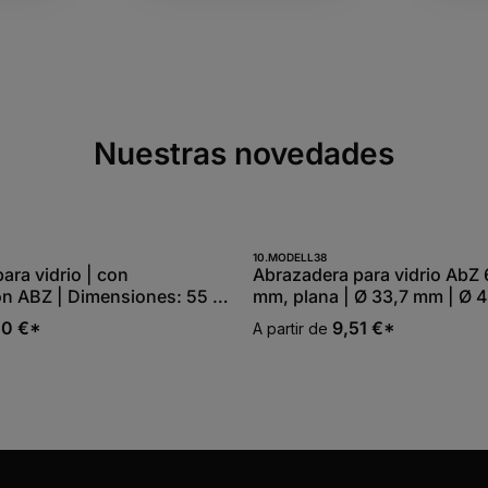
Nuestras novedades
ren.
Schaltflächen, um die Anzahl zu erhöh
10.MODELL38
ara vidrio | con
Abrazadera para vidrio AbZ 
n ABZ | Dimensiones: 55 x
mm, plana | Ø 33,7 mm | Ø 
 | diferentes conexiones |
48,3 mm | 60,3 mm
40 €*
9,51 €*
A partir de
able V2A / V4A / zinc /
x