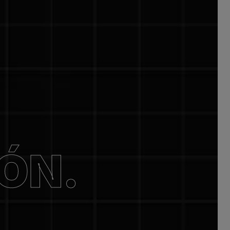
IÓN.
.