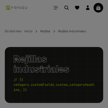
ido principal
La ce
Du bist hier:
Inicio
Rejillas
Rejillas industriales
Rejillas
industriales
// {{
category.customFields.custom_categoryheadl
ine_ }}