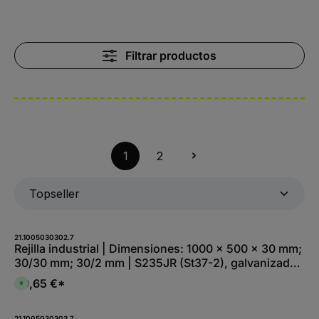
Filtrar productos
1
2
21.1005030302.7
Rejilla industrial | Dimensiones: 1000 x 500 x 30 mm;
30/30 mm; 30/2 mm | S235JR (St37-2), galvanizada
en caliente por inmersión total
49,65 €*
D
i
s
p
o
21.1005030303.7