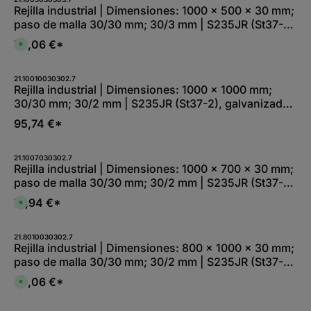
n
Rejilla industrial | Dimensiones: 1000 x 500 x 30 mm;
i
paso de malla 30/30 mm; 30/3 mm | S235JR (St37-
b
l
2), galvanizada en caliente por inmersión total
e
70,06 €*
D
,
i
:
s
L
p
i
o
21.10010030302.7
e
n
Rejilla industrial | Dimensiones: 1000 x 1000 mm;
f
i
e
30/30 mm; 30/2 mm | S235JR (St37-2), galvanizada
b
r
l
z
en caliente por inmersión total
e
95,74 €*
e
,
i
:
t
L
1
i
-
21.1007030302.7
e
2
Rejilla industrial | Dimensiones: 1000 x 700 x 30 mm;
f
W
e
paso de malla 30/30 mm; 30/2 mm | S235JR (St37-
e
r
r
z
2), galvanizada en caliente por inmersión total
k
71,94 €*
e
D
t
i
i
a
t
s
g
1
p
e
-
o
21.8010030302.7
2
n
Rejilla industrial | Dimensiones: 800 x 1000 x 30 mm;
W
i
paso de malla 30/30 mm; 30/2 mm | S235JR (St37-
e
b
r
l
2), galvanizada en caliente por inmersión total
k
e
69,06 €*
D
t
,
i
a
:
s
g
L
p
e
i