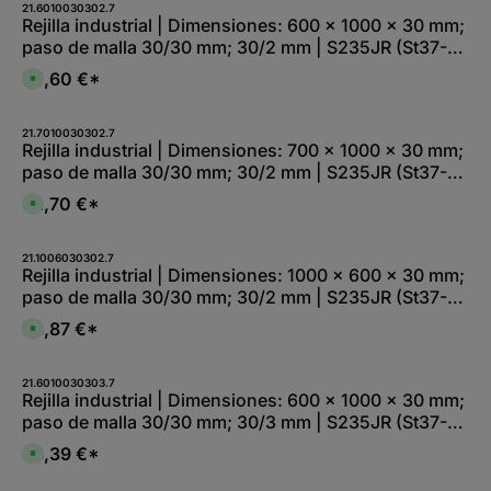
o
21.6010030302.7
e
n
Rejilla industrial | Dimensiones: 600 x 1000 x 30 mm;
f
i
e
paso de malla 30/30 mm; 30/2 mm | S235JR (St37-
b
r
l
z
2), galvanizada en caliente por inmersión total
e
55,60 €*
e
D
,
i
i
:
t
s
L
1
p
i
-
o
21.7010030302.7
e
2
n
Rejilla industrial | Dimensiones: 700 x 1000 x 30 mm;
f
W
i
e
paso de malla 30/30 mm; 30/2 mm | S235JR (St37-
e
b
r
r
l
z
2), galvanizada en caliente por inmersión total
k
e
62,70 €*
e
D
t
,
i
i
a
:
t
s
g
L
1
p
e
i
-
o
21.1006030302.7
e
2
n
Rejilla industrial | Dimensiones: 1000 x 600 x 30 mm;
f
W
i
e
paso de malla 30/30 mm; 30/2 mm | S235JR (St37-
e
b
r
r
l
z
2), galvanizada en caliente por inmersión total
k
e
58,87 €*
e
D
t
,
i
i
a
:
t
s
g
L
1
p
e
i
-
o
21.6010030303.7
e
2
n
Rejilla industrial | Dimensiones: 600 x 1000 x 30 mm;
f
W
i
e
paso de malla 30/30 mm; 30/3 mm | S235JR (St37-
e
b
r
r
l
z
2), galvanizada en caliente por inmersión total
k
e
68,39 €*
e
D
t
,
i
i
a
:
t
s
g
L