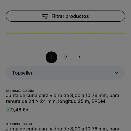
Filtrar productos
1
2
88.1160360.GU.25M
Junta de cuña para vidrio de 8,00 a 10,76 mm, para
ranura de 24 x 24 mm, longitud 25 m, EPDM
159,48 €*
D
i
s
p
o
88.1160360.GU.6M
n
Junta de cuña para vidrio de 8,00 a 10,76 mm, para
i