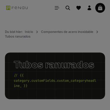
ido principal
La ce
Du bist hier:
Inicio
Componentes de acero inoxidable
Tubos ranurados
Tubos ranurados
// {{
category.customFields.custom_categoryheadl
ine_ }}