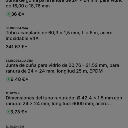
f
0
i
e
de 16,00 a 18,76 mm
W
b
r
e
l
z
r
e
17,36 €*
e
D
k
,
i
i
t
:
t
s
a
L
5
p
g
i
-
o
88.1160334.V4A
e
e
1
n
Tubo acanalado de 60,3 x 1,5 mm, L = 6 m, acero
f
0
i
e
inoxidable V4A
W
b
r
e
l
z
r
e
341,67 €*
e
k
,
i
t
:
t
a
L
5
g
i
-
88.1160363.GU.25M
e
e
1
Junta de cuña para vidrio de 20,76 – 21,52 mm, para
f
0
e
ranura de 24 x 24 mm, longitud 25 m, EPDM
W
r
e
z
r
159,48 €*
e
D
k
i
i
t
t
s
a
1
p
g
-
o
12.2020.4
e
2
n
Dimensiones del tubo ranurado: Ø 42,4 x 1,5 mm con
W
i
ranura: 24 x 24 mm; longitud: 6000 mm; acero
e
b
r
l
inoxidable V2A
k
e
173,73 €*
D
t
,
i
a
:
s
g
L
p
e
i
o
12.2020.43M
e