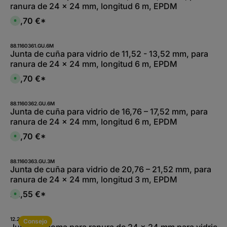
ranura de 24 x 24 mm, longitud 6 m, EPDM
b
l
e
39,70 €*
D
,
i
:
s
L
p
i
o
88.1160361.GU.6M
e
n
Junta de cuña para vidrio de 11,52 - 13,52 mm, para
f
i
e
ranura de 24 x 24 mm, longitud 6 m, EPDM
b
r
l
z
e
39,70 €*
e
D
,
i
i
:
t
s
L
5
p
i
-
o
88.1160362.GU.6M
e
1
n
Junta de cuña para vidrio de 16,76 – 17,52 mm, para
f
0
i
e
ranura de 24 x 24 mm, longitud 6 m, EPDM
W
b
r
e
l
z
r
e
39,70 €*
e
D
k
,
i
i
t
:
t
s
a
L
5
p
g
i
-
o
88.1160363.GU.3M
e
e
1
n
Junta de cuña para vidrio de 20,76 – 21,52 mm, para
f
0
i
e
ranura de 24 x 24 mm, longitud 3 m, EPDM
W
b
r
e
l
z
r
e
22,55 €*
e
D
k
,
i
i
t
:
t
s
a
L
5
p
g
i
-
o
12.2052-A.4
e
e
Consejo
1
n
Junta de goma para ranura de 24 x 24 mm para vidrio