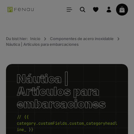
ido principal
La ce
Du bist hier:
Inicio
Componentes de acero inoxidable
Náutica | Artículos para embarcaciones
Náutica |
Artículos para
embarcaciones
// {{
category.customFields.custom_categoryheadl
ine_ }}