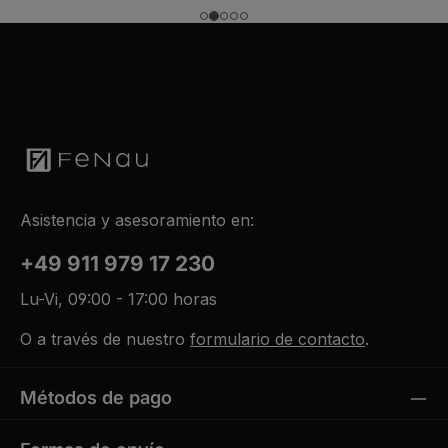
a
g
e
Asistencia y asesoramiento en:
+49 911 979 17 230
Lu-Vi, 09:00 - 17:00 horas
O a través de nuestro
formulario de contacto
.
Métodos de pago