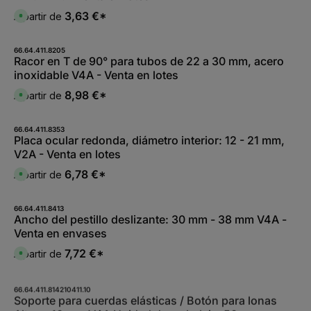
e
l
z
r
e
3,63 €*
A partir de
e
D
k
,
i
i
t
:
t
s
a
L
5
p
g
i
-
o
66.64.411.8205
e
e
1
n
Racor en T de 90° para tubos de 22 a 30 mm, acero
f
0
i
e
inoxidable V4A - Venta en lotes
W
b
r
e
l
z
r
e
8,98 €*
A partir de
e
D
k
,
i
i
t
:
t
s
a
L
5
p
g
i
-
o
66.64.411.8353
e
e
1
n
Placa ocular redonda, diámetro interior: 12 - 21 mm,
f
0
i
e
V2A - Venta en lotes
W
b
r
e
l
z
r
e
6,78 €*
A partir de
e
D
k
,
i
i
t
:
t
s
a
L
5
p
g
i
-
o
66.64.411.8413
e
e
1
n
Ancho del pestillo deslizante: 30 mm - 38 mm V4A -
f
0
i
e
Venta en envases
W
b
r
e
l
z
r
e
7,72 €*
A partir de
e
D
k
,
i
i
t
:
t
s
a
L
5
p
g
i
-
o
66.64.411.814210411.10
e
e
1
n
Soporte para cuerdas elásticas / Botón para lonas
f
0
i
e