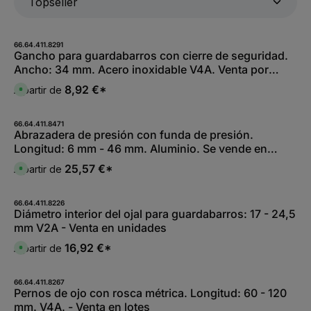
66.64.411.8291
Gancho para guardabarros con cierre de seguridad.
Ancho: 34 mm. Acero inoxidable V4A. Venta por
lotes.
8,92 €*
A partir de
D
i
s
p
o
66.64.411.8471
n
Abrazadera de presión con funda de presión.
i
Longitud: 6 mm - 46 mm. Aluminio. Se vende en
b
l
lotes.
e
25,57 €*
A partir de
D
,
i
:
s
L
p
i
o
66.64.411.8226
e
n
Diámetro interior del ojal para guardabarros: 17 - 24,5
f
i
e
mm V2A - Venta en unidades
b
r
l
z
e
16,92 €*
A partir de
e
D
,
i
i
:
t
s
L
5
p
i
-
o
66.64.411.8267
e
1
n
Pernos de ojo con rosca métrica. Longitud: 60 - 120
f
0
i
e
mm. V4A. - Venta en lotes
W
b
r