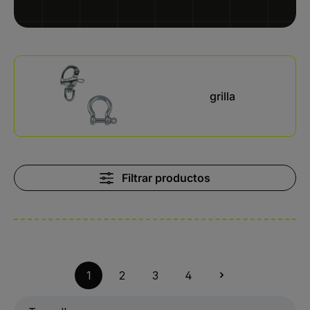
Kategoriegalerie überspringen
grilla
Filtrar productos
1
2
3
4