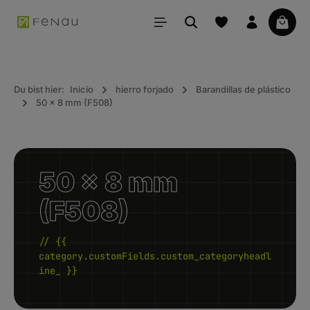
ido principal
La ce
Du bist hier:
Inicio
hierro forjado
Barandillas de plástico
50 x 8 mm (F508)
50 x 8 mm
(F508)
// {{
category.customFields.custom_categoryheadl
ine_ }}