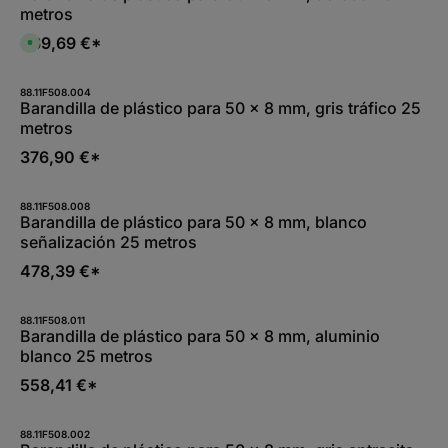
i
metros
b
l
e
469,69 €*
D
,
i
:
s
L
p
i
o
88.11F508.004
e
n
Barandilla de plástico para 50 x 8 mm, gris tráfico 25
f
i
e
metros
b
r
l
z
e
376,90 €*
e
,
i
:
t
L
5
i
-
88.11F508.008
e
1
Barandilla de plástico para 50 x 8 mm, blanco
f
0
e
señalización 25 metros
W
r
e
z
r
478,39 €*
e
k
i
t
t
a
5
g
-
88.11F508.011
e
1
Barandilla de plástico para 50 x 8 mm, aluminio
0
blanco 25 metros
W
e
r
558,41 €*
k
t
a
g
88.11F508.002
e