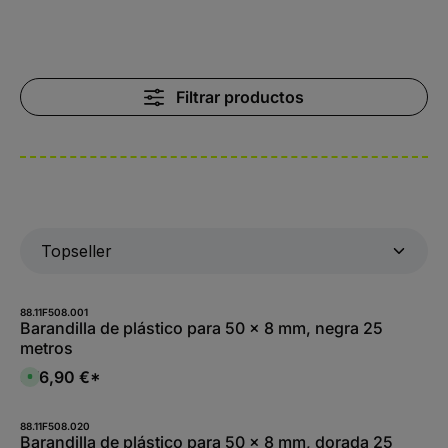
Filtrar productos
88.11F508.001
Barandilla de plástico para 50 x 8 mm, negra 25
metros
376,90 €*
D
i
s
p
o
88.11F508.020
n
Barandilla de plástico para 50 x 8 mm, dorada 25