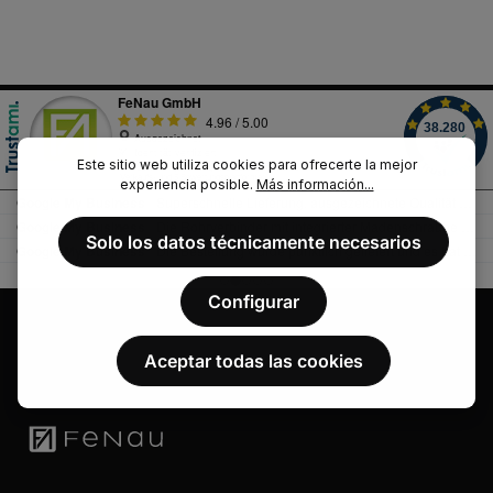
l
e
,
:
L
i
e
f
e
r
z
e
i
Este sitio web utiliza cookies para ofrecerte la mejor
t
experiencia posible.
Más información...
3
-
5
W
Solo los datos técnicamente necesarios
e
r
k
t
a
Configurar
g
e
Aceptar todas las cookies