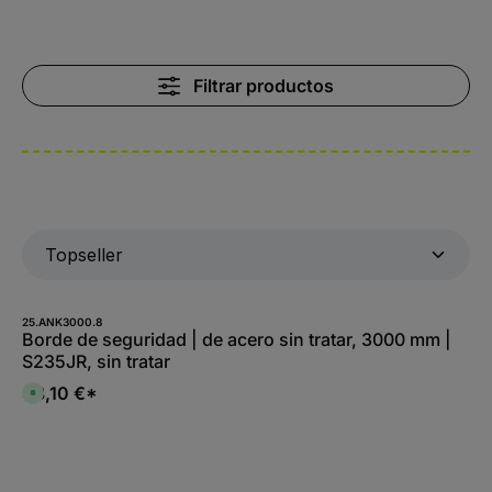
Filtrar productos
25.ANK3000.8
Borde de seguridad | de acero sin tratar, 3000 mm |
S235JR, sin tratar
48,10 €*
D
i
s
p
o
n
i
b