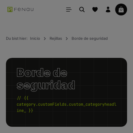
ido principal
La ce
Du bist hier:
Inicio
Rejillas
Borde de seguridad
Borde de
seguridad
// {{
category.customFields.custom_categoryheadl
ine_ }}