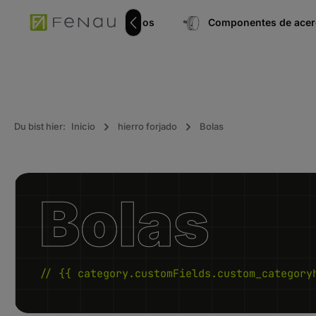
úsqueda
Ir a la navegación principal
Conector de tubos
Componentes de acero
Du bist hier:
Inicio
hierro forjado
Bolas
Bolas
// {{ category.customFields.custom_category