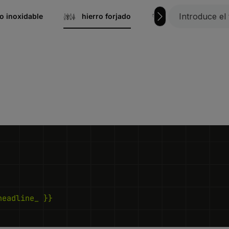
 inoxidable
hierro forjado
Peldaños de rejil
headline_ }}