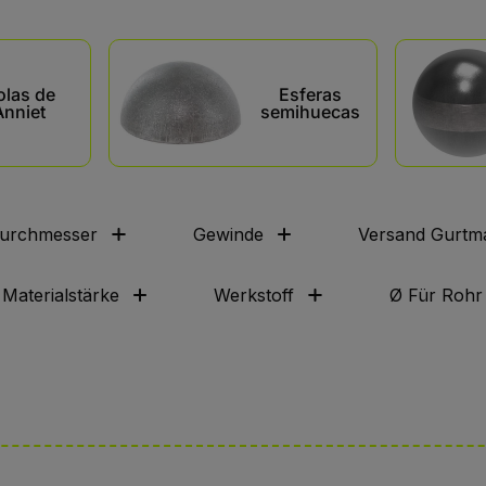
olas de
Esferas
Anniet
semihuecas
urchmesser
Gewinde
Versand Gurtma
Materialstärke
Werkstoff
Ø Für Rohr