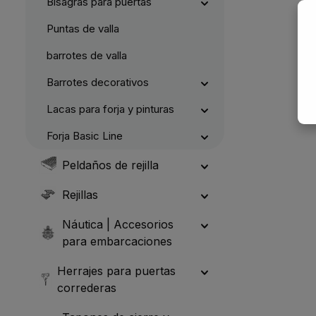
Bisagras para puertas
Puntas de valla
barrotes de valla
Barrotes decorativos
Lacas para forja y pinturas
Forja Basic Line
Peldaños de rejilla
Rejillas
Náutica | Accesorios
para embarcaciones
Herrajes para puertas
correderas