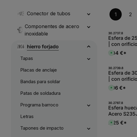
Conector de tubos
1
2
Componentes de acero
inoxidable
Produk
30.2737.8
Esfera de 2
| con orifici
hierro forjado
mm | acero S
1,04 €*
D
i
Tapas
s
p
o
Produk
30.2739.8
Placas de anclaje
n
Esfera de 3
i
| con orifici
b
Bandas para soldar
l
mm | acero S
e
1,96 €*
D
,
i
Patas de soldadura
:
s
L
p
i
o
Produk
30.2787.8
Programa barroco
e
n
Esfera huec
f
i
e
Acero S235JR
b
r
Letras
l
z
e
2,25 €*
e
D
,
i
i
Tapones de impacto
:
t
s
L
5
p
i