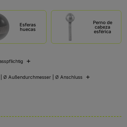
Perno de
Esferas
cabeza
huecas
esférica
sspflichtig
 | Ø Außendurchmesser | Ø Anschluss