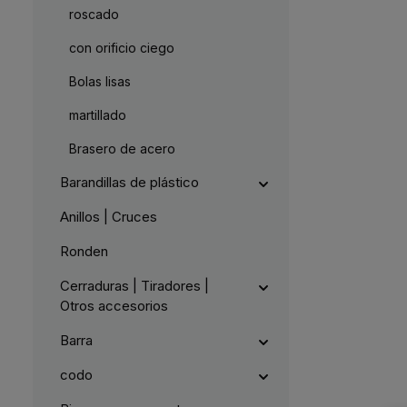
g
5
L
roscado
e
-
i
1
e
0
f
con orificio ciego
W
e
e
r
r
z
Bolas lisas
k
e
t
i
a
t
g
martillado
1
e
-
2
Brasero de acero
W
e
r
Barandillas de plástico
k
t
a
Anillos | Cruces
g
e
Ronden
Cerraduras | Tiradores |
Otros accesorios
Barra
codo