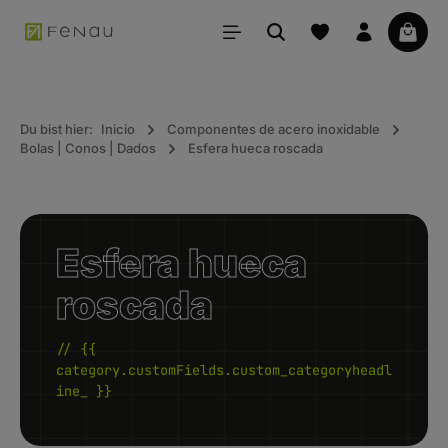
ido principal
La ce
Du bist hier:
Inicio
Componentes de acero inoxidable
Bolas | Conos | Dados
Esfera hueca roscada
Esfera hueca
roscada
// {{
category.customFields.custom_categoryheadl
ine_ }}