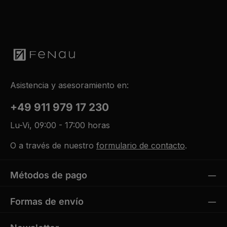
a
g
e
Asistencia y asesoramiento en:
+49 911 979 17 230
Lu-Vi, 09:00 - 17:00 horas
O a través de nuestro
formulario de contacto
.
Métodos de pago
Formas de envío