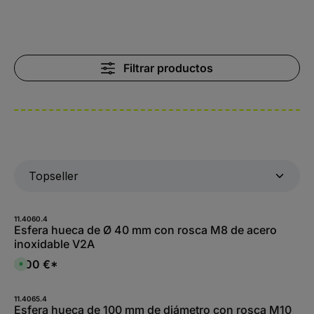
Filtrar productos
11.4060.4
Esfera hueca de Ø 40 mm con rosca M8 de acero
inoxidable V2A
5,00 €*
D
i
s
p
o
11.4065.4
n
Esfera hueca de 100 mm de diámetro con rosca M10