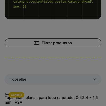
category.customFields.custom_categoryheadl
ine_ }}
Filtrar productos
12.2300-A.4
Consejo
Tapa final | plana | para tubo ranurado: Ø 42,4 x 1,5
mm | V2A