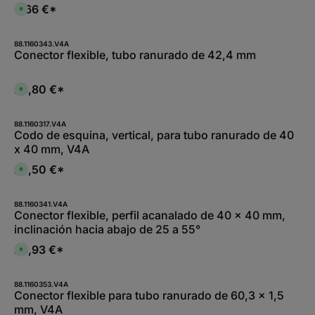
6,66 €*
D
i
s
p
o
88.1160343.V4A
n
Conector flexible, tubo ranurado de 42,4 mm
i
b
l
e
26,80 €*
D
,
i
:
s
L
p
i
o
88.1160317.V4A
e
n
Codo de esquina, vertical, para tubo ranurado de 40
f
i
e
x 40 mm, V4A
b
r
l
z
e
29,50 €*
e
D
,
i
i
:
t
s
L
1
p
i
-
o
88.1160341.V4A
e
2
n
Conector flexible, perfil acanalado de 40 x 40 mm,
f
W
i
e
inclinación hacia abajo de 25 a 55°
e
b
r
r
l
z
k
e
26,93 €*
e
D
t
,
i
i
a
:
t
s
g
L
5
p
e
i
-
o
88.1160353.V4A
e
1
n
Conector flexible para tubo ranurado de 60,3 x 1,5
f
0
i
e
mm, V4A
W
b
r