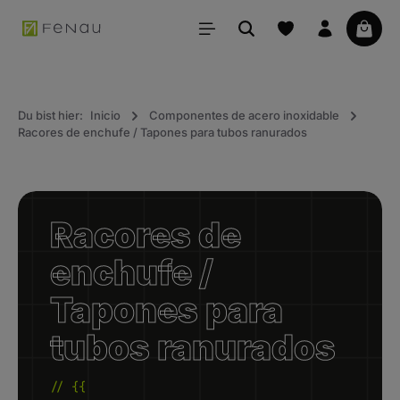
ido principal
La ce
Du bist hier:
Inicio
Componentes de acero inoxidable
Racores de enchufe / Tapones para tubos ranurados
Racores de
enchufe /
Tapones para
tubos ranurados
// {{