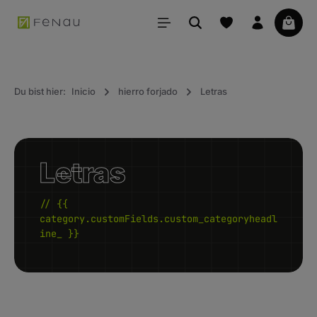
ido principal
La ce
Du bist hier:
Inicio
hierro forjado
Letras
Letras
// {{
category.customFields.custom_categoryheadl
ine_ }}