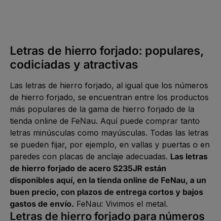
L
i
e
f
e
r
z
Letras de hierro forjado: populares,
e
i
t
codiciadas y atractivas
5
-
1
0
Las letras de hierro forjado, al igual que los números
W
e
de hierro forjado, se encuentran entre los productos
r
k
más populares de la gama de hierro forjado de la
t
a
tienda online de FeNau. Aquí puede comprar tanto
g
e
letras minúsculas como mayúsculas. Todas las letras
se pueden fijar, por ejemplo, en vallas y puertas o en
paredes con placas de anclaje adecuadas.
Las letras
de hierro forjado de acero S235JR están
disponibles aquí, en la tienda online de FeNau, a un
buen precio, con plazos de entrega cortos y bajos
gastos de envío.
FeNau: Vivimos el metal.
Letras de hierro forjado para números