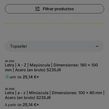
Filtrar productos
30.3120
Letra | A - Z | Mayúscula | Dimensiones: 180 x 100
mm | Acero (en bruto) S235JR
25,14 €*
A partir de
D
i
s
p
o
30.3146
n
Letra | a - z | Minúscula | Dimensiones: 100 x 80 mm |
i
Acero (en bruto) S235JR
b
l
e
25,14 €*
A partir de
,
: