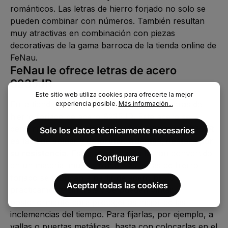
románticos. Las letras de hierro forjado no solo se
pueden combinar con números. También resultan
muy atractivas en combinación con piezas
decorativas de la gama barroca de la tienda online de
FeNau.
FeNau le ofrece letras de acero
S235JR
Este sitio web utiliza cookies para ofrecerte la mejor
En la tienda online de FeNau encontrará letras de
experiencia posible.
Más información...
hierro forjado de acero S235JR. Este acero se
denominaba anteriormente St 37-2.
El acero S235JR
Solo los datos técnicamente necesarios
es fácil de soldar y deformar. Además, destaca por
su resistencia.
Estas propiedades lo han convertido
Configurar
en un material muy utilizado. Las letras de hierro
forjado se fabrican a partir de acero bruto
Aceptar todas las cookies
prácticamente sin tratar. Se pueden pintar
posteriormente para protegerlas mejor de las
inclemencias del tiempo. Para fijarlas, por ejemplo, a
vallas o puertas metálicas, basta con colocarlas en el