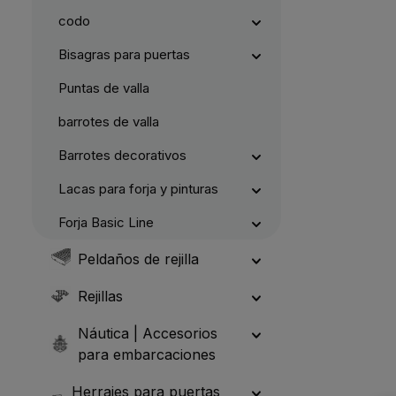
r
e
k
r
codo
t
z
a
e
g
i
Bisagras para puertas
e
t
5
-
Puntas de valla
1
0
W
e
barrotes de valla
r
k
t
Barrotes decorativos
a
g
e
Lacas para forja y pinturas
Forja Basic Line
Peldaños de rejilla
Rejillas
Náutica | Accesorios
para embarcaciones
Herrajes para puertas