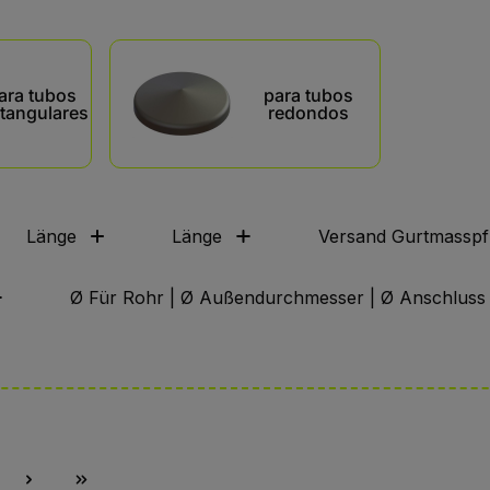
ara tubos
para tubos
ctangulares
redondos
Länge
Länge
Versand Gurtmasspfl
Ø Für Rohr | Ø Außendurchmesser | Ø Anschluss