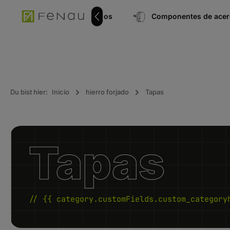
úsqueda
Ir a la navegación principal
Conector de tubos
Componentes de acero
Du bist hier:
Inicio
hierro forjado
Tapas
Tapas
// {{ category.customFields.custom_category