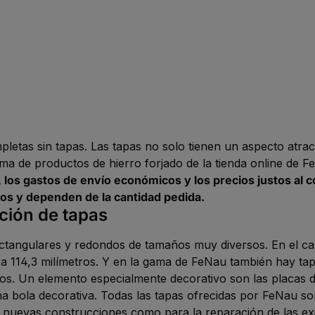
letas sin tapas. Las tapas no solo tienen un aspecto atract
gama de productos de hierro forjado de la tienda online de
los gastos de envío económicos y los precios justos al c
dos y dependen de la cantidad pedida.
ción de tapas
tangulares y redondos de tamaños muy diversos. En el cas
a 114,3 milímetros. Y en la gama de FeNau también hay tap
os. Un elemento especialmente decorativo son las placas 
a bola decorativa. Todas las tapas ofrecidas por FeNau son
a nuevas construcciones como para la reparación de las exi