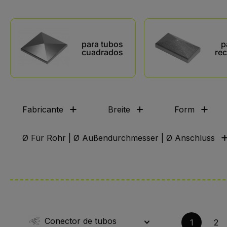
Kategoriegalerie überspringen
para tubos
p
cuadrados
re
Fabricante
Breite
Form
Ø Für Rohr | Ø Außendurchmesser | Ø Anschluss
Conector de tubos
1
2