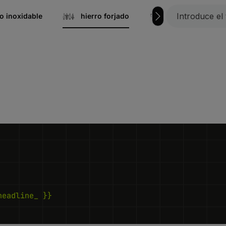
 inoxidable
hierro forjado
Peldaños de rejil
headline_ }}