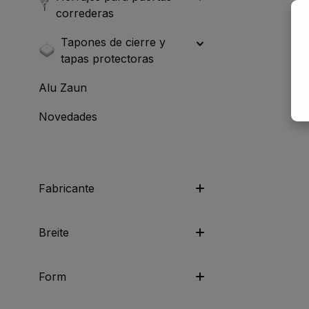
correderas
Tapones de cierre y
tapas protectoras
Alu Zaun
Novedades
Fabricante
Breite
Form