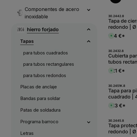
Componentes de acero
inoxidable
Produk
30.2442.8
Tapa de cier
redondo | Ø
hierro forjado
S235JR, sin 
1,14 €*
D
i
Tapas
s
p
o
Produk
30.2432.8
para tubos cuadrados
n
Cubierta par
i
tubos rectan
b
para tubos rectangulares
l
Dimensiones
e
1,21 €*
D
,
Acero S235JR
i
para tubos redondos
:
s
L
p
i
o
Produk
Placas de anclaje
30.2451K.8
e
n
Tapa para pi
f
i
e
cuadrado | 
b
Bandas para soldar
r
l
z
bola de Ø 40
e
4,13 €*
e
D
,
tratar) S235
i
i
Patas de soldadura
:
t
s
L
5
p
i
-
o
Produk
Programa barroco
30.2445.8
e
1
n
Tapa protect
f
0
i
e
redondo | Ø
W
b
Letras
r
e
l
z