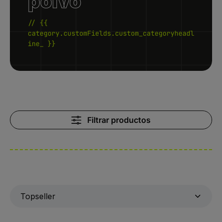
polvo
// {{
category.customFields.custom_categoryheadl
ine_ }}
Filtrar productos