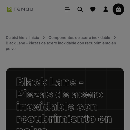
ido principal
La ce
Du bist hier:
Inicio
Componentes de acero inoxidable
Black Lane - Piezas de acero inoxidable con recubrimiento en
polvo
Black Lane -
Piezas de acero
inoxidable con
recubrimiento en