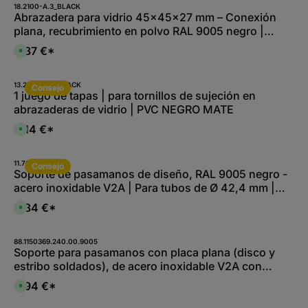
18.2100-A.3_BLACK
Abrazadera para vidrio 45×45×27 mm – Conexión
plana, recubrimiento en polvo RAL 9005 negro |
FeNau
4,87 €*
D
i
s
p
o
13.2001-A.0_BLACK
Consejo
n
1 juego de tapas | para tornillos de sujeción en
i
abrazaderas de vidrio | PVC NEGRO MATE
b
l
e
0,14 €*
D
,
i
:
s
L
p
i
o
11.7002-B-A.4
e
Consejo
n
Soporte de pasamanos de diseño, RAL 9005 negro -
f
i
e
acero inoxidable V2A | Para tubos de Ø 42,4 mm |
b
r
l
z
Fijación invisible
e
8,84 €*
e
D
,
i
i
:
t
s
L
1
p
i
-
o
88.1150369.240.00.9005
e
2
n
Soporte para pasamanos con placa plana (disco y
f
W
i
e
estribo soldados), de acero inoxidable V2A con
e
b
r
r
l
z
recubrimiento RAL 9005
k
e
9,94 €*
e
D
t
,
i
i
a
:
t
s
g
L