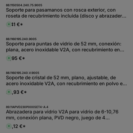
1
p
e
i
-
o
88.1150504.240.75.9005
e
2
n
Soporte para pasamanos con rosca exterior, con
f
W
i
e
roseta de recubrimiento incluida (disco y abrazadera
e
b
r
r
l
z
soldados), acero inoxidable V2A, RAL 9005 mate
k
e
6,41 €*
e
D
t
,
i
i
a
:
t
s
g
L
1
p
e
i
-
o
88.1160195.240.9005
e
2
n
Soporte para puntas de vidrio de 52 mm, conexión:
f
W
i
e
plana, acero inoxidable V2A, con recubrimiento en
e
b
r
r
l
z
polvo RAL 9005 negro mate
k
e
11,95 €*
e
D
t
,
i
i
a
:
t
s
g
L
5
p
e
i
-
o
88.1160195.240.V.9005
e
1
n
Soporte de cristal de 52 mm, plano, ajustable, de
f
3
i
e
acero inoxidable V2A, con recubrimiento en polvo en
W
b
r
e
l
z
RAL 9005 negro mate, con certificado AbP
r
e
22,93 €*
e
D
k
,
i
i
t
:
t
s
a
L
5
p
g
i
-
o
89.11APVD230P000SET4-A.4
e
e
1
n
Abrazadera para vidrio V2A para vidrio de 6-10,76
f
0
i
e
mm, conexión plana, PVD negro, juego de 4
W
b
r
e
l
z
unidades
r
e
33,12 €*
e
D
k
,
i
i
t
:
t
s