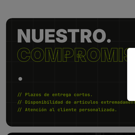
NUESTRO.
COMPROMI
.
// Plazos de entrega cortos.
// Disponibilidad de artículos extremadamen
// Atención al cliente personalizada.