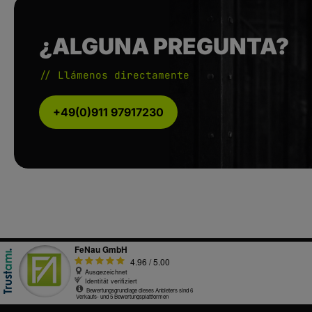
¿ALGUNA PREGUNTA?
// Llámenos directamente
+49(0)911 97917230