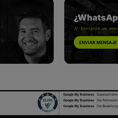
¿WhatsAp
// Envíanos un men
ENVIAR MENSAJE