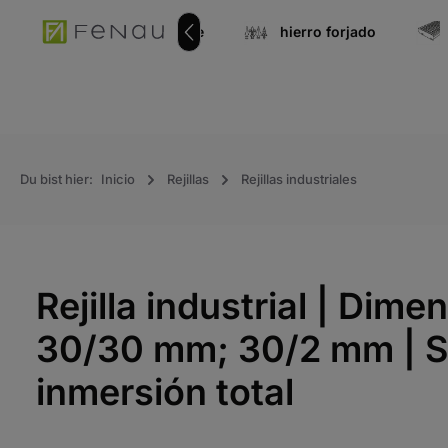
úsqueda
Ir a la navegación principal
onentes de acero inoxidable
hierro forjado
Du bist hier:
Inicio
Rejillas
Rejillas industriales
Rejilla industrial | Di
30/30 mm; 30/2 mm | S2
inmersión total