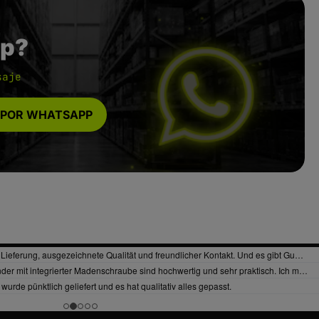
p?
saje
 POR WHATSAPP