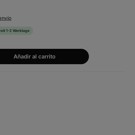
envío
zeit 1-2 Werktage
wünschten Wert ein oder benutze die S
Añadir al carrito