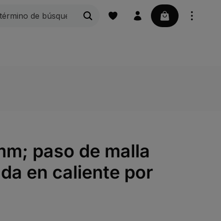
La cesta contie
orios para embarcaciones
Herrajes para puertas correder
 mm; paso de malla
a en caliente por