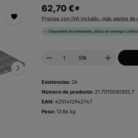
62,70 €*
Precios con IVA incluido, más gastos de 
Disponible de inmediato, plazo de entrega: Liefer
Produkt Anzahl: Gib den ge
Stk
Existencias:
26
Número de producto:
21.7010030302.7
EAN:
4251412942747
Peso:
12.86 kg