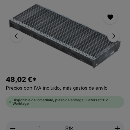
Saltar la galería de imágenes
48,02 €*
Precios con IVA incluido, más gastos de envío
Disponible de inmediato, plazo de entrega: Lieferzeit 1-2
Werktage
Produkt Anzahl: Gib den gewünschten We
Stk