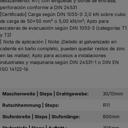
deslizamiento: R11; con lengüetas y borde de entrada;
perforación conforme a DIN 24531
[Certificado] Carga según DIN 1055-3: 2,0 kN sobre cubo
de carga de 50x50 mm² o 5,00 kN/m²; Apto para
escaleras de evacuación según DIN 1055-3 (categorías T1
y T2)
[ Nota de aplicación ] Nota: ¡Debido al galvanizado en
caliente en baño completo, pueden quedar restos de zinc
en las mallas!; Apto para accesos a instalaciones
industriales y maquinaria según DIN 24531-1 o DIN EN
ISO 14122-16
Maschenweite | Steps | Drahtgewebe:
30/10mm
Rutschhemmung | Steps:
R11
Stufenbreite | Steps | Stufenlänge:
800mm