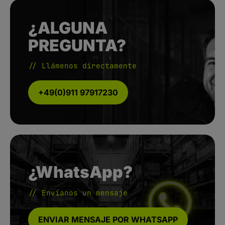
¿ALGUNA
PREGUNTA?
// Llámenos directamente
+49(0)911 97917230
¿WhatsApp?
// Envíanos un mensaje
ENVIAR MENSAJE POR WHATSAPP