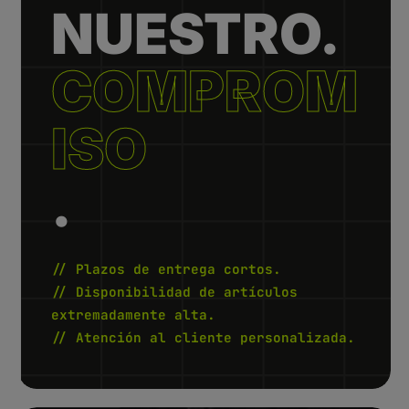
i
NUESTRO.
b
l
e
,
:
COMPROM
L
i
e
f
e
ISO
r
z
e
i
t
.
1
-
2
W
e
r
k
t
// Plazos de entrega cortos.
a
g
// Disponibilidad de artículos
e
extremadamente alta.
// Atención al cliente personalizada.