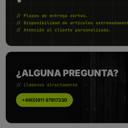
de 34,33 mm: de 2 a 5 mm
t
t
1
1
-
-
2
2
// Plazos de entrega cortos.
W
W
e
e
// Disponibilidad de artículos extremadamen
r
r
k
k
// Atención al cliente personalizada.
t
t
a
a
g
g
e
e
¿ALGUNA PREGUNTA?
// Llámenos directamente
+49(0)911 97917230