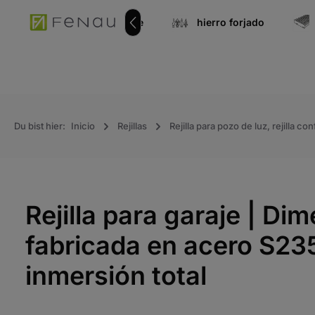
úsqueda
Ir a la navegación principal
onentes de acero inoxidable
hierro forjado
Du bist hier:
Inicio
Rejillas
Rejilla para pozo de luz, rejilla 
Rejilla para garaje | D
fabricada en acero S235
inmersión total