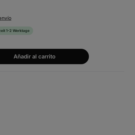
envío
zeit 1-2 Werktage
wünschten Wert ein oder benutze die S
Añadir al carrito