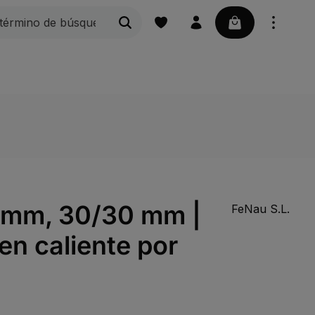
La cesta contie
orios para embarcaciones
Herrajes para puertas correder
0 mm, 30/30 mm |
FeNau S.L.
en caliente por