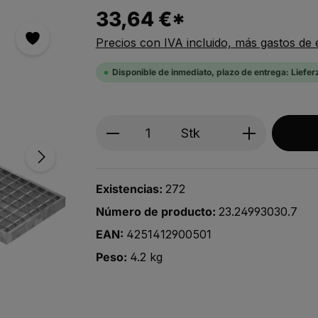
33,64 €*
Precios con IVA incluido, más gastos de 
Disponible de inmediato, plazo de entrega: Liefer
Produkt Anzahl: Gib den ge
Stk
Existencias:
272
Número de producto:
23.24993030.7
EAN:
4251412900501
Peso:
4.2 kg