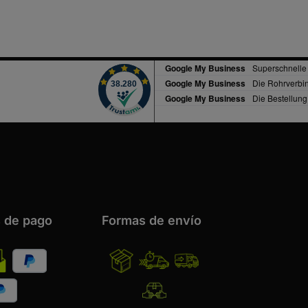
diseño estéticamente atractivo
y un montaje sencillo y rápido.
¡Haga su pedido ahora y dote
a sus proyectos de
construcción de la máxima
calidad y estabilidad!
 de pago
Formas de envío