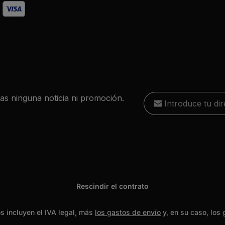
Dirección de correo 
das ninguna noticia ni promoción.
He leído la
política d
Esta págin
Los campos marcados con
condiciones
política de
, y estoy
obligatorios.
Rescindir el contrato
os incluyen el IVA legal, más
los gastos de envío
y, en su caso, los 