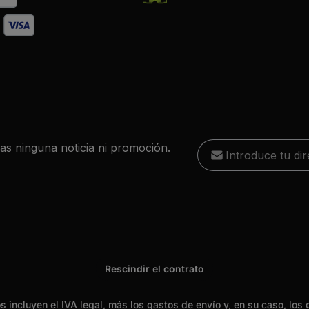
Dirección de correo 
das ninguna noticia ni promoción.
He leído la
política d
Esta págin
Los campos marcados con
condiciones
política de
, y estoy
obligatorios.
Rescindir el contrato
os incluyen el IVA legal, más
los gastos de envío
y, en su caso, los 