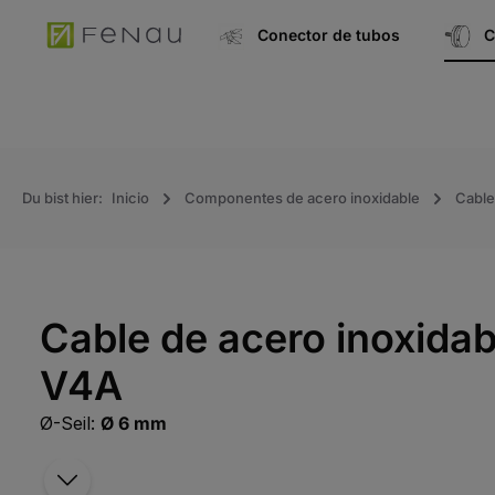
úsqueda
Ir a la navegación principal
Conector de tubos
C
Du bist hier:
Inicio
Componentes de acero inoxidable
Cable
Cable de acero inoxidabl
V4A
Ø-Seil:
Ø 6 mm
Saltar la galería de imágenes