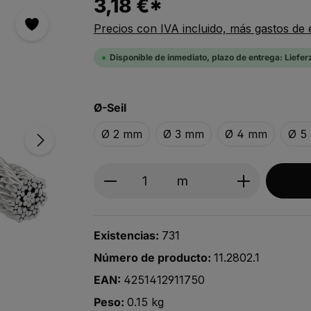
3,18 €*
Precios con IVA incluido, más gastos de 
Disponible de inmediato, plazo de entrega: Liefer
Seleccionar
Ø-Seil
Ø 2 mm
Ø 3 mm
Ø 4 mm
Ø 5
Produkt Anzahl: Gib den ge
m
Existencias:
731
Número de producto:
11.2802.1
EAN:
4251412911750
Peso:
0.15 kg