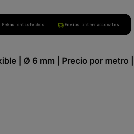
 FeNau satisfechos
Envíos internacionales
ible | Ø 6 mm | Precio por metro |