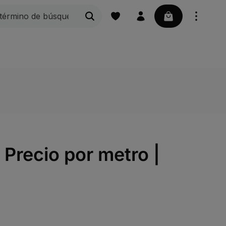
La cesta contie
Peldaños de rejilla
Rejillas
Náutica | Acces
 Precio por metro |