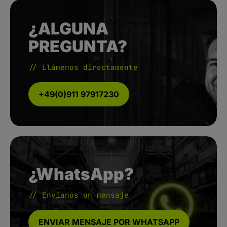
¿ALGUNA
PREGUNTA?
// Llámenos directamente
+49(0)911 97917230
¿WhatsApp?
// Envíanos un mensaje
ENVIAR MENSAJE POR WHATSAPP