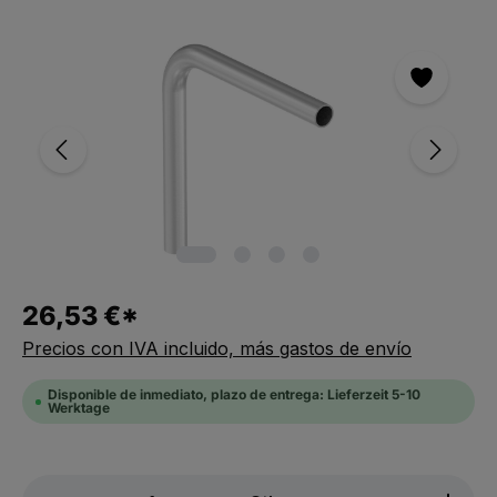
Saltar la galería de imágenes
26,53 €*
Precios con IVA incluido, más gastos de envío
Disponible de inmediato, plazo de entrega: Lieferzeit 5-10
Werktage
Produkt Anzahl: Gib den gewünschten We