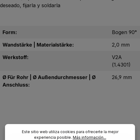
deseado, fijarla y soldarla
Form:
Bogen 90°
Wandstärke | Materialstärke:
2,0 mm
Werkstoff:
V2A
(1.4301)
Ø Für Rohr | Ø Außendurchmesser | Ø
26,9 mm
Anschluss:
Este sitio web utiliza cookies para ofrecerte la mejor
experiencia posible.
Más información...