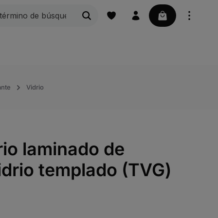
La cesta contie
Peldaños de rejilla
Rejillas
Náutica | Acces
ante
Vidrio
rio laminado de
idrio templado (TVG)