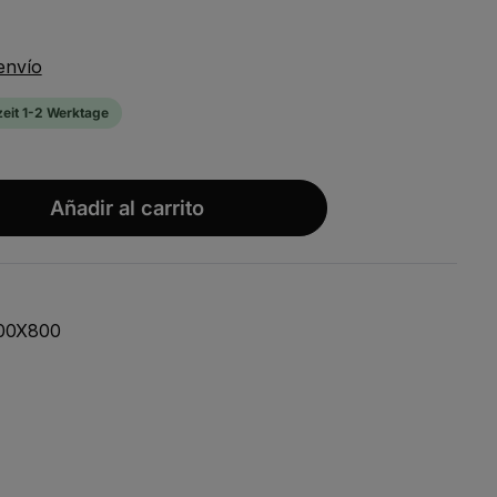
envío
zeit 1-2 Werktage
wünschten Wert ein oder benutze die S
Añadir al carrito
000X800