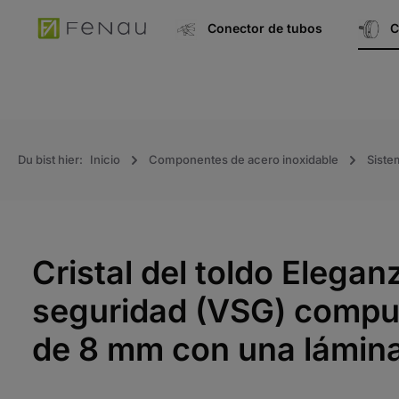
úsqueda
Ir a la navegación principal
Conector de tubos
C
Du bist hier:
Inicio
Componentes de acero inoxidable
Siste
Cristal del toldo Elega
seguridad (VSG) compue
de 8 mm con una lámin