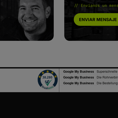
// Envíanos un men
ENVIAR MENSAJE