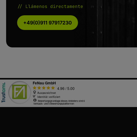
// Llámenos directamente
+49(0)911 97917230