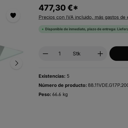
477,30 €*
Precios con IVA incluido, más gastos de 
Disponible de inmediato, plazo de entrega: Liefer
Produkt Anzahl: Gib den ge
Stk
Existencias:
5
Número de producto:
88.11VDE.G17P.2
Peso:
66.6 kg