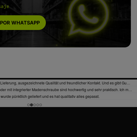
saje
 POR WHATSAPP