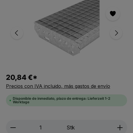
Saltar la galería de imágenes
20,84 €*
Precios con IVA incluido, más gastos de envío
Disponible de inmediato, plazo de entrega: Lieferzeit 1-2
Werktage
Produkt Anzahl: Gib den gewünschten We
Stk