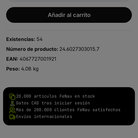
Añadir al carrito
Existencias:
54
Número de producto:
24.6027303015.7
EAN:
4067727001921
Peso:
4.08 kg
20.000 artículos FeNau en stock
Datos CAD tras iniciar sesión
Más de 200.000 clientes FeNau satisfechos
Envíos internacionales