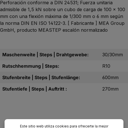
Perforación conforme a DIN 24531; Fuerza unitaria
admisible de 1,5 kN sobre un cubo de carga de 100 x 100
mm con una flexión máxima de 1/300 mm o 6 mm según
la norma DIN EN ISO 14122-3. [ Fabricante ] MEA Group
GmbH, producto MEASTEP escalón normalizado
Maschenweite | Steps | Drahtgewebe:
30/30mm
Rutschhemmung | Steps:
R10
Stufenbreite | Steps | Stufenlänge:
600mm
Stufentiefe | Steps | Auftritt :
270mm
Este sitio web utiliza cookies para ofrecerte la mejor