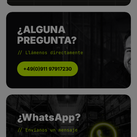
¿ALGUNA
PREGUNTA?
// Llámenos directamente
+49(0)911 97917230
¿WhatsApp?
// Envíanos un mensaje