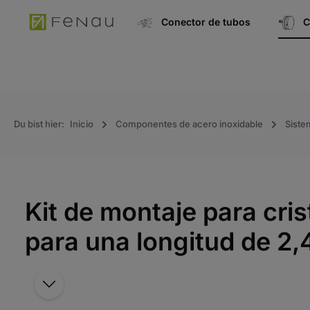
úsqueda
Ir a la navegación principal
Conector de tubos
C
Du bist hier:
Inicio
Componentes de acero inoxidable
Siste
Kit de montaje para cr
para una longitud de 2
Saltar la galería de imágenes