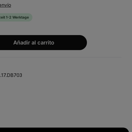
envío
zeit 1-2 Werktage
wünschten Wert ein oder benutze die S
Añadir al carrito
.17.DB703