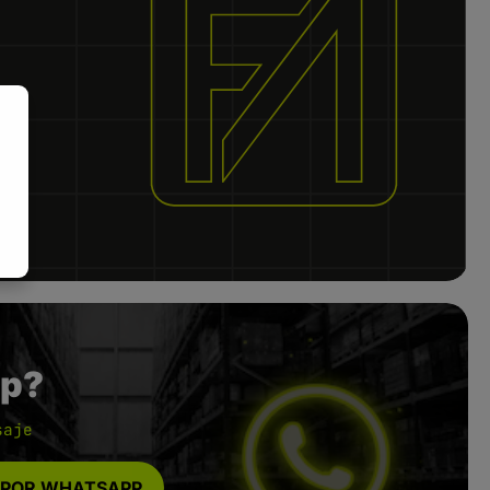
p?
saje
 POR WHATSAPP