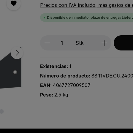
Precios con IVA incluido, más gastos de 
Disponible de inmediato, plazo de entrega: Liefer
Produkt Anzahl: Gib den ge
Stk
Existencias:
1
Número de producto:
88.11VDE.GU.2400
EAN:
4067727009507
Peso:
2.5 kg