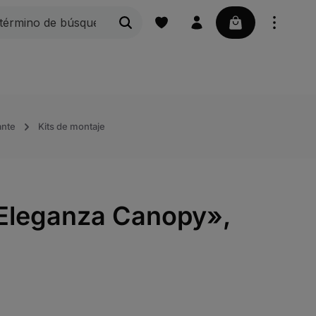
La cesta contie
Peldaños de rejilla
Rejillas
Náutica | Acces
ante
Kits de montaje
 «Eleganza Canopy»,