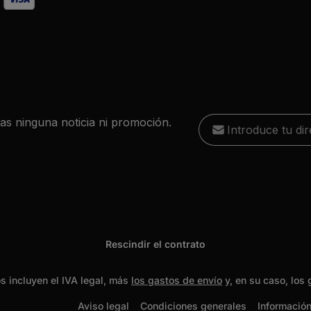
Dirección de correo 
das ninguna noticia ni promoción.
He leído la
política d
Esta págin
Los campos marcados con
condiciones
política de
, y estoy
obligatorios.
Rescindir el contrato
os incluyen el IVA legal, más
los gastos de envío
y, en su caso, los 
Aviso legal
Condiciones generales
Información