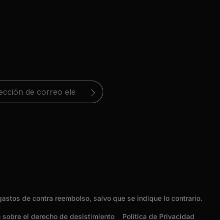
electrónico*
e privacidad
y los
términos y
a está protegida por reCAPTCHA y se aplican la
 un asterisco (*) son
 privacidad
 de acuerdo con ellos.
y
las condiciones de uso
.
gastos de contra reembolso, salvo que se indique lo contrario.
 sobre el derecho de desistimiento
Política de Privacidad