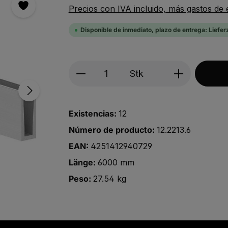
Precios con IVA incluido, más gastos de 
Disponible de inmediato, plazo de entrega: Liefer
Produkt Anzahl: Gib den ge
Stk
Existencias:
12
Número de producto:
12.2213.6
EAN:
4251412940729
Länge:
6000 mm
Peso:
27.54 kg