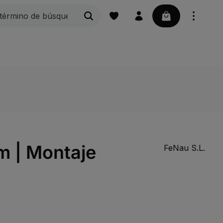
La cesta contie
Peldaños de rejilla
Rejillas
Náutica | Acces
m | Montaje
FeNau S.L.