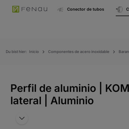
úsqueda
Ir a la navegación principal
Conector de tubos
C
Du bist hier:
Inicio
Componentes de acero inoxidable
Barand
Perfil de aluminio | K
lateral | Aluminio
Saltar la galería de imágenes