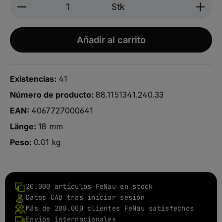
Produkt Anzahl: Gib den gewünschten We
Stk
Añadir al carrito
Existencias:
41
Número de producto:
88.1151341.240.33
EAN:
4067727000641
Länge:
18 mm
Peso:
0.01 kg
20.000 artículos FeNau en stock
Datos CAD tras iniciar sesión
Más de 200.000 clientes FeNau satisfechos
Envíos internacionales