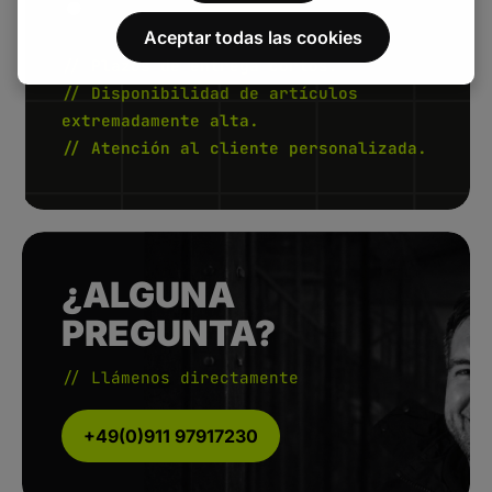
Aceptar todas las cookies
// Plazos de entrega cortos.
// Disponibilidad de artículos
extremadamente alta.
// Atención al cliente personalizada.
¿ALGUNA
PREGUNTA?
// Llámenos directamente
+49(0)911 97917230