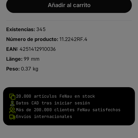
Añadir al carrito
Existencias:
345
Número de producto:
11.2242RF.4
EAN:
4251412910036
Länge:
99 mm
Peso:
0.37 kg
20.000 artículos FeNau en stock
Datos CAD tras iniciar sesión
Más de 200.000 clientes FeNau satisfechos
Envíos internacionales