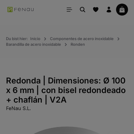
ido principal
La ce
Du bist hier:
Inicio
Componentes de acero inoxidable
Barandilla de acero inoxidable
Ronden
Redonda | Dimensiones: Ø 100
x 6 mm | con bisel redondeado
+ chaflán | V2A
FeNau S.L.
Saltar la galería de imágenes