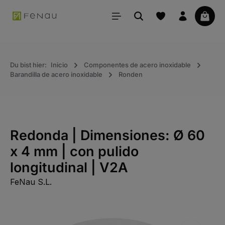
ido principal
La ce
Du bist hier:
Inicio
Componentes de acero inoxidable
Barandilla de acero inoxidable
Ronden
Redonda | Dimensiones: Ø 60
x 4 mm | con pulido
longitudinal | V2A
FeNau S.L.
Saltar la galería de imágenes