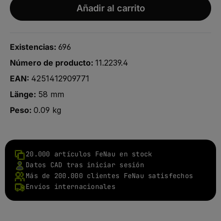
Añadir al carrito
Existencias:
696
Número de producto:
11.2239.4
EAN:
4251412909771
Länge:
58 mm
Peso:
0.09 kg
20.000 artículos FeNau en stock
Datos CAD tras iniciar sesión
Más de 200.000 clientes FeNau satisfechos
Envíos internacionales