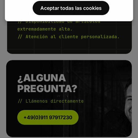
Aceptar todas las cookies
// Plazos de entrega cortos.
// Disponibilidad de artículos
extremadamente alta.
// Atención al cliente personalizada.
¿ALGUNA
PREGUNTA?
// Llámenos directamente
+49(0)911 97917230