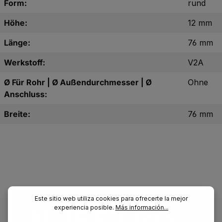
Form:
rund
Höhe:
12 mm
Länge:
76 mm
Werkstoff:
V2A
Ø Für Rohr | Ø Außendurchmesser | Ø
Ohne
Anschluss:
Breite:
76 mm
Este sitio web utiliza cookies para ofrecerte la mejor
NUESTRO.
experiencia posible.
Más información...