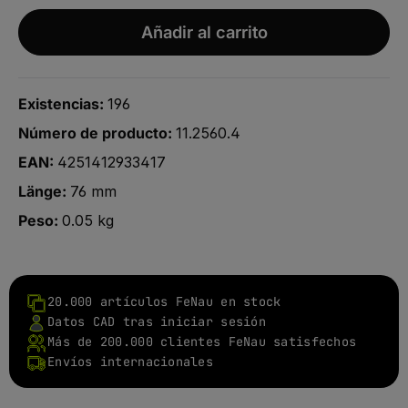
Añadir al carrito
Existencias:
196
Número de producto:
11.2560.4
EAN:
4251412933417
Länge:
76 mm
Peso:
0.05 kg
20.000 artículos FeNau en stock
Datos CAD tras iniciar sesión
Más de 200.000 clientes FeNau satisfechos
Envíos internacionales