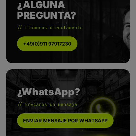
¿ALGUNA
PREGUNTA?
// Llámenos directamente
+49(0)911 97917230
¿WhatsApp?
// Envíanos un mensaje
ENVIAR MENSAJE POR WHATSAPP