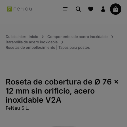
ido principal
La ce
Du bist hier:
Inicio
Componentes de acero inoxidable
Barandilla de acero inoxidable
Rosetas de embellecimiento | Tapas para postes
Roseta de cobertura de Ø 76 x
12 mm sin orificio, acero
inoxidable V2A
FeNau S.L.
Saltar la galería de imágenes