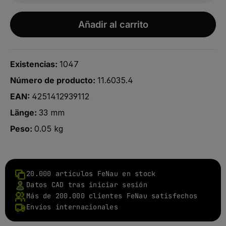
Añadir al carrito
Existencias:
1047
Número de producto:
11.6035.4
EAN:
4251412939112
Länge:
33 mm
Peso:
0.05 kg
20.000 artículos FeNau en stock
Datos CAD tras iniciar sesión
Más de 200.000 clientes FeNau satisfechos
Envíos internacionales