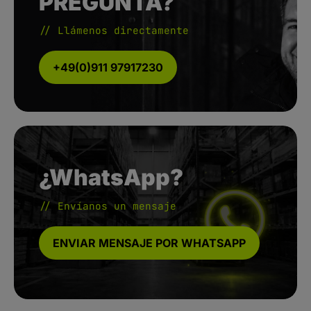
PREGUNTA?
// Llámenos directamente
+49(0)911 97917230
¿WhatsApp?
// Envíanos un mensaje
ENVIAR MENSAJE POR WHATSAPP