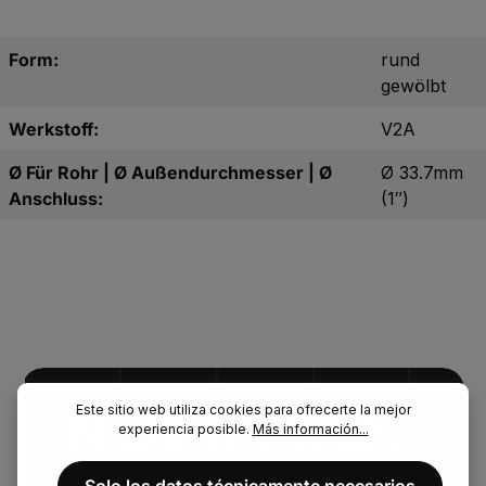
Form:
rund
gewölbt
Werkstoff:
V2A
Ø Für Rohr | Ø Außendurchmesser | Ø
Ø 33.7mm
Anschluss:
(1″)
NUESTRO.
Este sitio web utiliza cookies para ofrecerte la mejor
experiencia posible.
Más información...
Solo los datos técnicamente necesarios