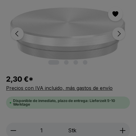
Saltar la galería de imágenes
2,30 €*
Precios con IVA incluido, más gastos de envío
Disponible de inmediato, plazo de entrega: Lieferzeit 5-10
Werktage
Produkt Anzahl: Gib den gewünschten We
Stk