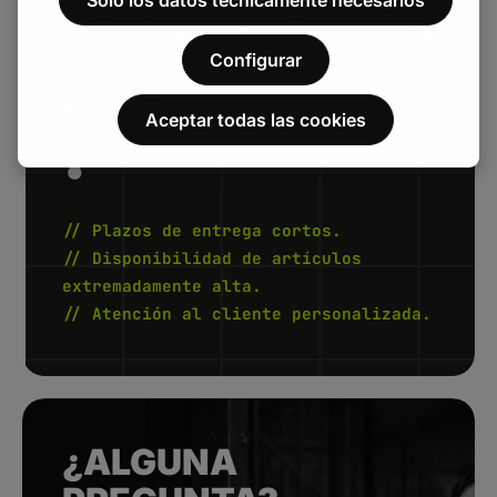
COMPROM
ISO
Configurar
Aceptar todas las cookies
.
// Plazos de entrega cortos.
// Disponibilidad de artículos
extremadamente alta.
// Atención al cliente personalizada.
¿ALGUNA