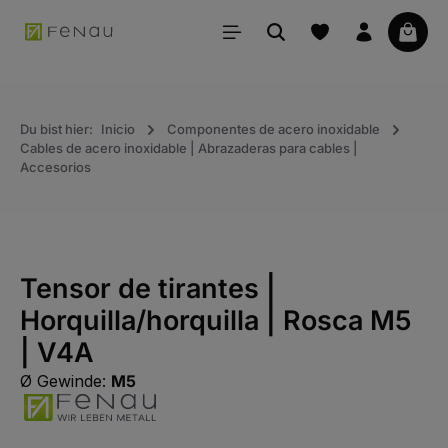
ido principal
La ce
Du bist hier:
Inicio
Componentes de acero inoxidable
Cables de acero inoxidable | Abrazaderas para cables |
Accesorios
Tensor de tirantes |
Horquilla/horquilla | Rosca M5
| V4A
Ø Gewinde:
M5