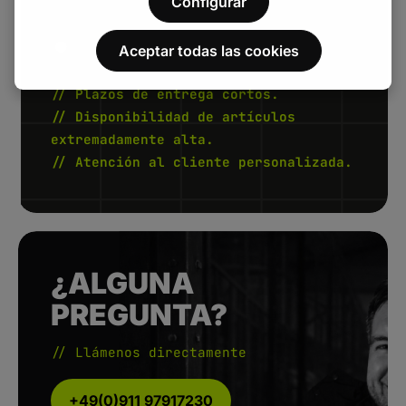
Configurar
.
Aceptar todas las cookies
// Plazos de entrega cortos.
// Disponibilidad de artículos
extremadamente alta.
// Atención al cliente personalizada.
¿ALGUNA
PREGUNTA?
// Llámenos directamente
+49(0)911 97917230