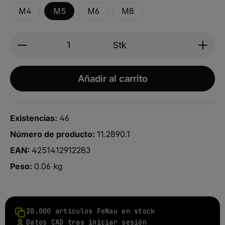
M4
M5
M6
M8
Produkt Anzahl: Gib den gewünschten We
Stk
Añadir al carrito
Existencias:
46
Número de producto:
11.2890.1
EAN:
4251412912283
Peso:
0.06 kg
20.000 artículos FeNau en stock
Datos CAD tras iniciar sesión