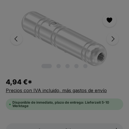
Saltar la galería de imágenes
4,94 €*
Precios con IVA incluido, más gastos de envío
Disponible de inmediato, plazo de entrega: Lieferzeit 5-10
Werktage
Produkt Anzahl: Gib den gewünschten We