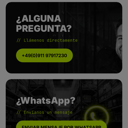
¿ALGUNA
PREGUNTA?
// Llámenos directamente
+49(0)911 97917230
¿WhatsApp?
// Envíanos un mensaje
ENVIAR MENSAJE POR WHATSAPP