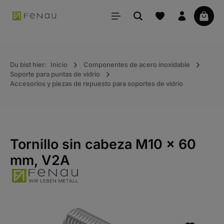
ido principal
La ce
Du bist hier:
Inicio
Componentes de acero inoxidable
Soporte para puntas de vidrio
Accesorios y piezas de repuesto para soportes de vidrio
Tornillo sin cabeza M10 x 60
mm, V2A
Saltar la galería de imágenes