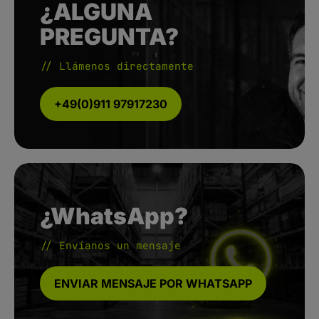
¿ALGUNA
PREGUNTA?
// Llámenos directamente
+49(0)911 97917230
¿WhatsApp?
// Envíanos un mensaje
ENVIAR MENSAJE POR WHATSAPP