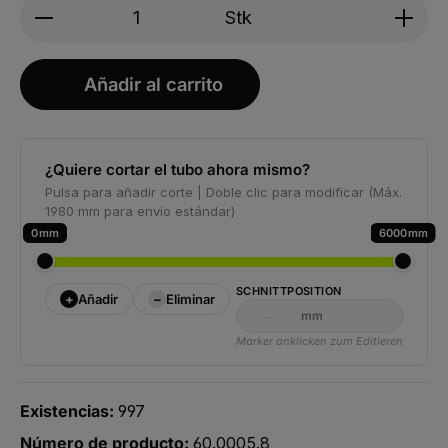
Produkt Anzahl: Gib den gewünschten We
Stk
Añadir al carrito
¿Quiere cortar el tubo ahora mismo?
Pulsa para añadir corte | Doble clic para modificar (Máx.
1980 mm para envío estándar)
0
6000
SCHNITTPOSITION
+
−
Añadir
Eliminar
mm
Marker anklicken zum Editieren
Existencias:
997
Número de producto:
60.0005.8