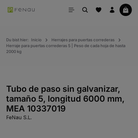
ido principal
La ce
Du bist hier:
Inicio
Herrajes para puertas correderas
Herraje para puertas correderas 5 | Peso de cada hoja de hasta
2000 kg
Tubo de paso sin galvanizar,
tamaño 5, longitud 6000 mm,
MEA 10337019
FeNau S.L.
Saltar la galería de imágenes