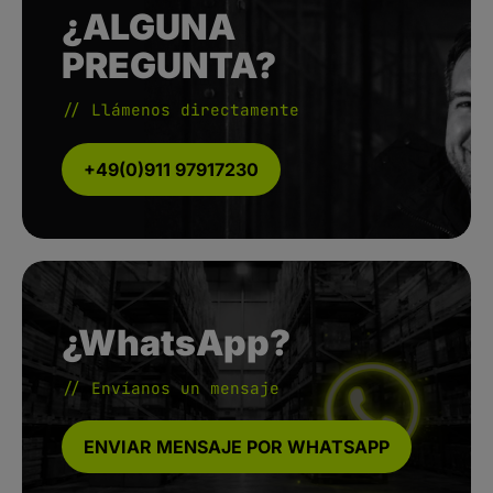
¿ALGUNA
PREGUNTA?
// Llámenos directamente
+49(0)911 97917230
¿WhatsApp?
// Envíanos un mensaje
ENVIAR MENSAJE POR WHATSAPP