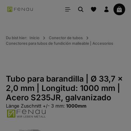
ido principal
La ce
Du bist hier:
Inicio
Conector de tubos
Conectores para tubos de fundición malleable | Accesorios
Tubo para barandilla | Ø 33,7 x
2,0 mm | Longitud: 1000 mm |
Acero S235JR, galvanizado
Länge Zuschnitt +/- 3 mm:
1000mm