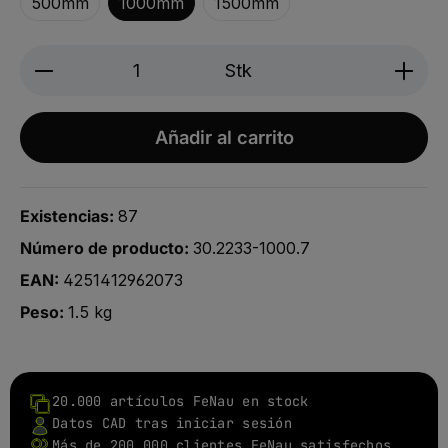
500mm
1000mm
1500mm
Produkt Anzahl: Gib den gewünschten We
Stk
Añadir al carrito
Existencias:
87
Número de producto:
30.2233-1000.7
EAN:
4251412962073
Peso:
1.5 kg
20.000 artículos FeNau en stock
Datos CAD tras iniciar sesión
Más de 200.000 clientes FeNau satisfechos