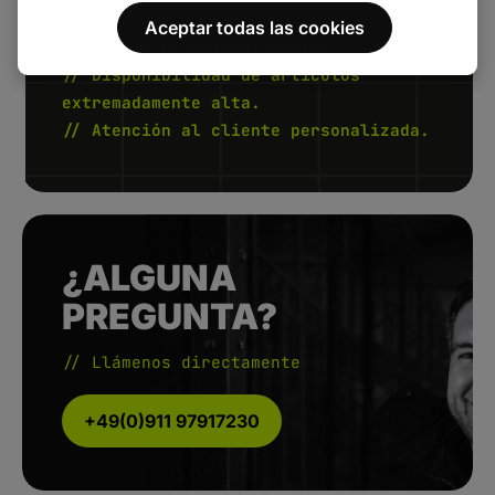
Aceptar todas las cookies
// Plazos de entrega cortos.
// Disponibilidad de artículos
extremadamente alta.
// Atención al cliente personalizada.
¿ALGUNA
PREGUNTA?
// Llámenos directamente
+49(0)911 97917230