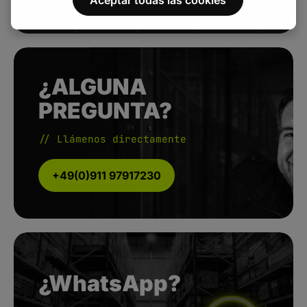
¿ALGUNA
PREGUNTA?
// Llámenos directamente
+49(0)911 97917230
¿WhatsApp?