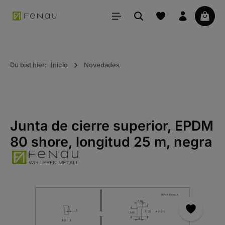
ido principal
La ce
Du bist hier:
Inicio
Novedades
Junta de cierre superior, EPDM
80 shore, longitud 25 m, negra
Saltar la galería de imágenes