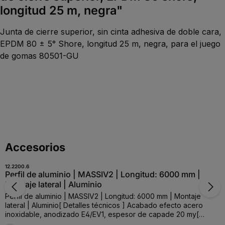
longitud 25 m, negra"
Junta de cierre superior, sin cinta adhesiva de doble cara,
EPDM 80 ± 5° Shore, longitud 25 m, negra, para el juego
de gomas 80501-GU
Saltar la galería de productos
Accesorios
12.2200.6
Perfil de aluminio | MASSIV2 | Longitud: 6000 mm |
Montaje lateral | Aluminio
Perfil de aluminio | MASSIV2 | Longitud: 6000 mm | Montaje
lateral | Aluminio[ Detalles técnicos ] Acabado efecto acero
inoxidable, anodizado E4/EV1, espesor de capade 20 my[
Detalles específicos ] Para vidrio: 12,76-21,52 mm; longitud: 6000