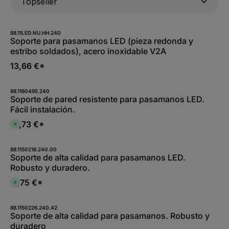
88.11LED.NU.HH.240
Soporte para pasamanos LED (pieza redonda y
estribo soldados), acero inoxidable V2A
13,66 €*
88.1160495.240
Soporte de pared resistente para pasamanos LED.
Fácil instalación.
19,73 €*
D
i
s
p
o
88.1150218.240.00
n
Soporte de alta calidad para pasamanos LED.
i
Robusto y duradero.
b
l
e
17,75 €*
D
,
i
:
s
L
p
i
o
88.1150226.240.42
e
n
Soporte de alta calidad para pasamanos. Robusto y
f
i
e
duradero
b
r