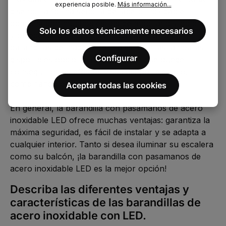
experiencia posible.
Más información...
diseño. La forma sencilla del acero inoxidable 
combina con muchos estilos de mobiliario y colores, 
Solo los datos técnicamente necesarios
y ofrece un aspecto más moderno que las 
barandillas de madera normales. Con las lámparas 
Configurar
disponibles opcionalmente, también se pueden 
conseguir otros efectos visuales, por ejemplo, 
combinando diferentes colores entre sí. 

Aceptar todas las cookies
En general, la barandilla con pasamanos de acero 
inoxidable LED ofrece muchas ventajas: garantiza la 
máxima seguridad, es fácil de instalar y se adapta a 
cualquier interior. Tanto si desea iluminar su escalera 
como su balcón, ¡la barandilla con pasamanos de 
acero inoxidable LED es la mejor opción!
Describa las diferentes ventajas y 
características de las barandillas de 
acero inoxidable con LED. 