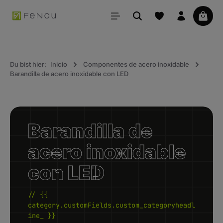
ido principal
La ce
Du bist hier:
Inicio
Componentes de acero inoxidable
Barandilla de acero inoxidable con LED
Barandilla de
acero inoxidable
con LED
// {{
category.customFields.custom_categoryheadl
ine_ }}