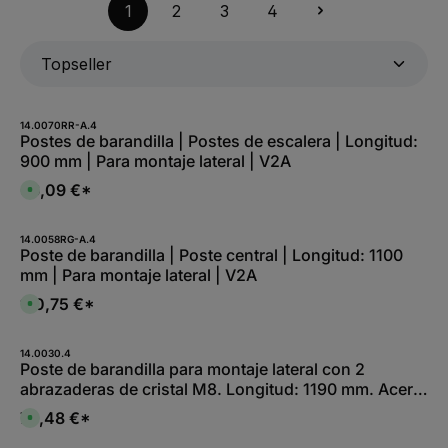
1
2
3
4
14.0070RR-A.4
Postes de barandilla | Postes de escalera | Longitud:
900 mm | Para montaje lateral | V2A
66,09 €*
D
i
s
p
o
14.0058RG-A.4
n
Poste de barandilla | Poste central | Longitud: 1100
i
mm | Para montaje lateral | V2A
b
l
e
110,75 €*
D
,
i
:
s
L
p
i
o
14.0030.4
e
n
Poste de barandilla para montaje lateral con 2
f
i
e
abrazaderas de cristal M8. Longitud: 1190 mm. Acero
b
r
l
z
inoxidable V2A
e
72,48 €*
e
D
,
i
i
:
t
s
L