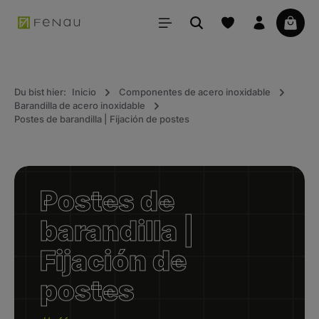
ido principal
La ce
Du bist hier:
Inicio
Componentes de acero inoxidable
Barandilla de acero inoxidable
Postes de barandilla | Fijación de postes
Postes de
barandilla |
Fijación de
postes