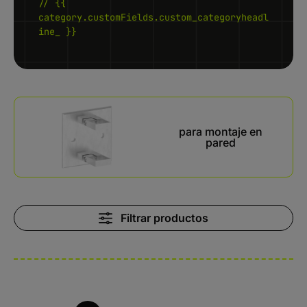
// {{
category.customFields.custom_categoryheadl
ine_ }}
Kategoriegalerie überspringen
para montaje en
pared
Filtrar productos