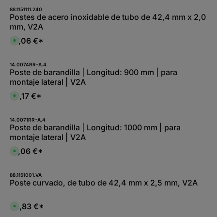
1
p
i
-
o
88.1151111.240
e
2
n
Postes de acero inoxidable de tubo de 42,4 mm x 2,0
f
W
i
e
mm, V2A
e
b
r
r
l
z
k
e
47,06 €*
e
D
t
,
i
i
a
:
t
s
g
L
1
p
e
i
-
o
14.0074RR-A.4
e
2
n
Poste de barandilla | Longitud: 900 mm | para
f
W
i
e
montaje lateral | V2A
e
b
r
r
l
z
k
e
58,17 €*
e
D
t
,
i
i
a
:
t
s
g
L
5
p
e
i
-
o
14.0071RR-A.4
e
1
n
Poste de barandilla | Longitud: 1000 mm | para
f
0
i
e
montaje lateral | V2A
W
b
r
e
l
z
r
e
61,06 €*
e
D
k
,
i
i
t
:
t
s
a
L
5
p
g
i
-
o
88.1151001.VA
e
e
1
n
Poste curvado, de tubo de 42,4 mm x 2,5 mm, V2A
f
0
i
e
W
b
r
e
l
z
r
e
96,83 €*
e
D
k
,
i
i
t
: