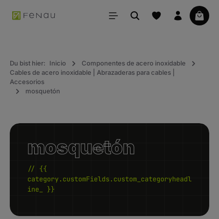
ido principal
La ce
Du bist hier:
Inicio
Componentes de acero inoxidable
Cables de acero inoxidable | Abrazaderas para cables |
Accesorios
mosquetón
mosquetón
// {{
category.customFields.custom_categoryheadl
ine_ }}