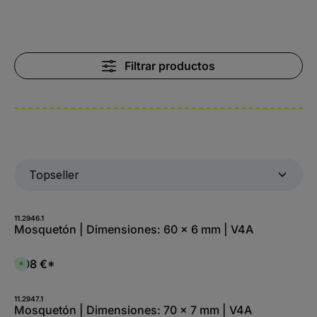
Filtrar productos
11.2946.1
Mosquetón | Dimensiones: 60 x 6 mm | V4A
1,98 €*
D
i
s
p
o
11.2947.1
n
Mosquetón | Dimensiones: 70 x 7 mm | V4A
i