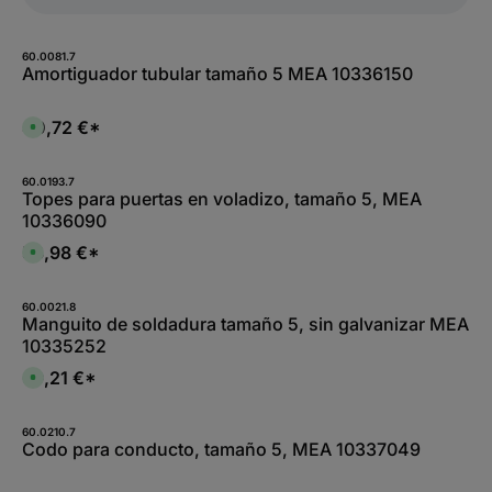
60.0081.7
Amortiguador tubular tamaño 5 MEA 10336150
40,72 €*
D
i
s
p
o
60.0193.7
n
Topes para puertas en voladizo, tamaño 5, MEA
i
10336090
b
l
e
53,98 €*
D
,
i
:
s
L
p
i
o
60.0021.8
e
n
Manguito de soldadura tamaño 5, sin galvanizar MEA
f
i
e
10335252
b
r
l
z
e
69,21 €*
e
D
,
i
i
:
t
s
L
5
p
i
-
o
60.0210.7
e
1
n
Codo para conducto, tamaño 5, MEA 10337049
f
0
i
e
W
b
r
e
l
z