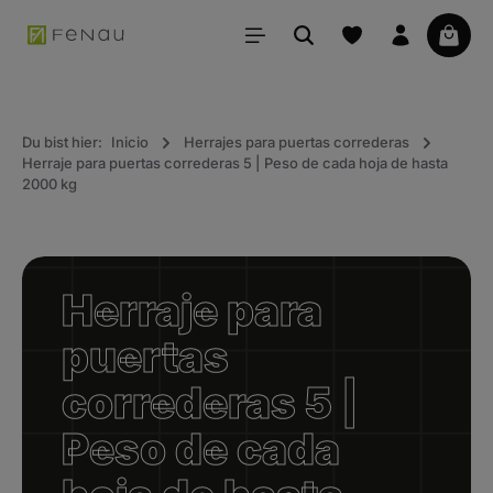
ido principal
La ce
Du bist hier:
Inicio
Herrajes para puertas correderas
Herraje para puertas correderas 5 | Peso de cada hoja de hasta
2000 kg
Herraje para
puertas
correderas 5 |
Peso de cada