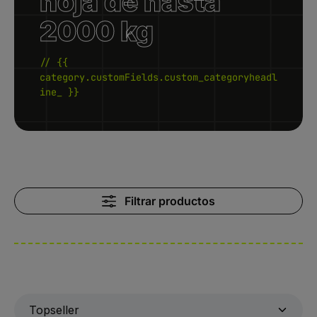
hoja de hasta
2000 kg
// {{
category.customFields.custom_categoryheadl
ine_ }}
Filtrar productos