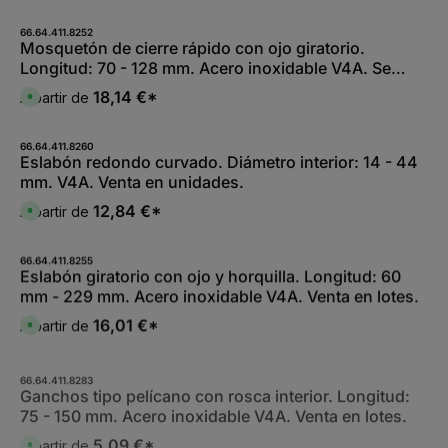
t
:
t
s
a
L
5
p
g
i
-
o
66.64.411.8252
e
e
1
n
Mosquetón de cierre rápido con ojo giratorio.
f
0
i
e
Longitud: 70 - 128 mm. Acero inoxidable V4A. Se
W
b
r
e
l
z
vende en lotes.
r
e
18,14 €*
A partir de
e
D
k
,
i
i
t
:
t
s
a
L
5
p
g
i
-
o
66.64.411.8260
e
e
1
n
Eslabón redondo curvado. Diámetro interior: 14 - 44
f
0
i
e
mm. V4A. Venta en unidades.
W
b
r
e
l
z
r
e
12,84 €*
A partir de
e
D
k
,
i
i
t
:
t
s
a
L
5
p
g
i
-
o
66.64.411.8255
e
e
1
n
Eslabón giratorio con ojo y horquilla. Longitud: 60
f
0
i
e
mm - 229 mm. Acero inoxidable V4A. Venta en lotes.
W
b
r
e
l
z
r
e
16,01 €*
A partir de
e
D
k
,
i
i
t
:
t
s
a
L
5
p
g
i
-
o
66.64.411.8283
e
e
1
n
Ganchos tipo pelícano con rosca interior. Longitud:
f
0
i
e
75 - 150 mm. Acero inoxidable V4A. Venta en lotes.
W
b
r
e
l
z
r
e
5,09 €*
e
A partir de
D
k
,