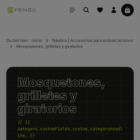
ido principal
La ce
Du bist hier:
Inicio
Náutica | Accesorios para embarcaciones
Mosquetones, grilletes y giratorios
Mosquetones,
grilletes y
giratorios
// {{
category.customFields.custom_categoryheadl
ine_ }}