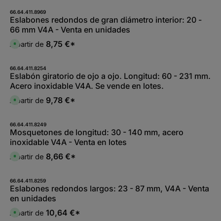
66.64.411.8969
Eslabones redondos de gran diámetro interior: 20 -
66 mm V4A - Venta en unidades
8,75 €*
A partir de
D
i
s
p
o
66.64.411.8254
n
Eslabón giratorio de ojo a ojo. Longitud: 60 - 231 mm.
i
Acero inoxidable V4A. Se vende en lotes.
b
l
e
9,78 €*
A partir de
D
,
i
:
s
L
p
i
o
66.64.411.8249
e
n
Mosquetones de longitud: 30 - 140 mm, acero
f
i
e
inoxidable V4A - Venta en lotes
b
r
l
z
e
8,66 €*
A partir de
e
D
,
i
i
:
t
s
L
5
p
i
-
o
66.64.411.8259
e
1
n
Eslabones redondos largos: 23 - 87 mm, V4A - Venta
f
0
i
e
en unidades
W
b
r
e
l
z
r
e
10,64 €*
A partir de
e
D
k
,
i
i