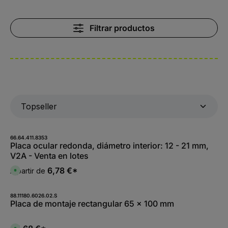
Filtrar productos
66.64.411.8353
Placa ocular redonda, diámetro interior: 12 - 21 mm,
V2A - Venta en lotes
6,78 €*
A partir de
D
i
s
p
o
88.11180.6026.02.S
n
Placa de montaje rectangular 65 x 100 mm
i
b
l
e