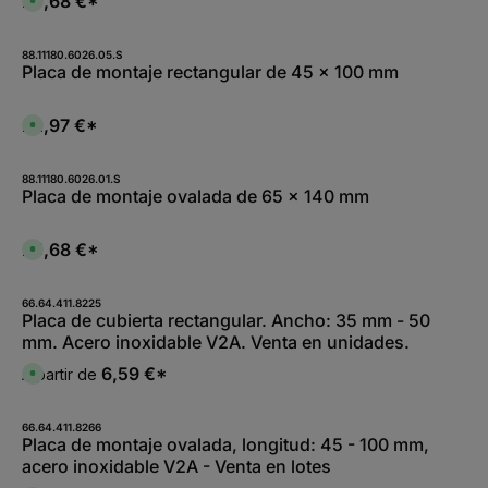
25,68 €*
D
,
i
:
s
L
p
i
o
88.11180.6026.05.S
e
n
Placa de montaje rectangular de 45 x 100 mm
f
i
e
b
r
l
z
e
22,97 €*
e
D
,
i
i
:
t
s
L
5
p
i
-
o
88.11180.6026.01.S
e
1
n
Placa de montaje ovalada de 65 x 140 mm
f
0
i
e
W
b
r
e
l
z
r
e
25,68 €*
e
D
k
,
i
i
t
:
t
s
a
L
5
p
g
i
-
o
66.64.411.8225
e
e
1
n
Placa de cubierta rectangular. Ancho: 35 mm - 50
f
0
i
e
mm. Acero inoxidable V2A. Venta en unidades.
W
b
r
e
l
z
r
e
6,59 €*
A partir de
e
D
k
,
i
i
t
:
t
s
a
L
5
p
g
i
-
o
66.64.411.8266
e
e
1
n
Placa de montaje ovalada, longitud: 45 - 100 mm,
f
0
i
e
acero inoxidable V2A - Venta en lotes
W
b
r
e
l
z