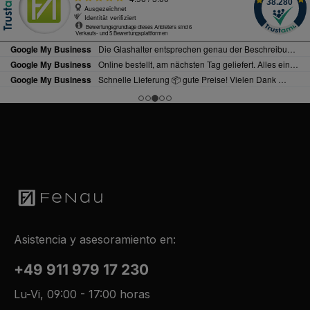
e
r
k
t
a
g
e
Asistencia y asesoramiento en:
+49 911 979 17 230
Lu-Vi, 09:00 - 17:00 horas