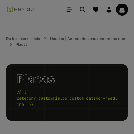
ido principal
La ce
Du bist hier:
Inicio
Náutica | Accesorios para embarcaciones
Placas
Placas
// {{
category.customFields.custom_categoryheadl
ine_ }}