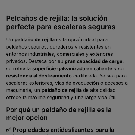
z
k
e
e
t
,
i
a
:
t
g
L
Peldaños de rejilla: la solución
1
e
i
-
e
2
perfecta para escaleras seguras
f
W
e
e
r
r
z
k
Un
peldaño de rejilla
es la opción ideal para
e
t
i
a
peldaños seguros, duraderos y resistentes en
t
g
1
e
entornos industriales, comerciales y exteriores
-
2
privados. Destaca por su
gran capacidad de carga
,
W
e
su robusta
superficie galvanizada en caliente
y su
r
k
resistencia al deslizamiento
certificada. Ya sea para
t
a
escaleras exteriores, vías de evacuación o accesos a
g
e
maquinaria, un
peldaño de rejilla
de alta calidad
ofrece la máxima seguridad y una larga vida útil.
Por qué un peldaño de rejilla es la
mejor opción
✅ Propiedades antideslizantes para la