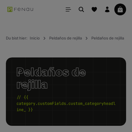
ido principal
La ce
Du bist hier:
Inicio
Peldaños de rejilla
Peldaños de rejilla
Peldaños de
rejilla
// {{
category.customFields.custom_categoryheadl
ine_ }}