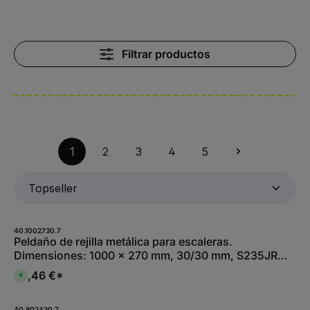
Filtrar productos
1
2
3
4
5
40.1002730.7
Peldaño de rejilla metálica para escaleras.
Dimensiones: 1000 x 270 mm, 30/30 mm, S235JR
(St37-2), galvanizado en caliente por inmersión total
38,46 €*
D
i
s
p
o
40.802430.7