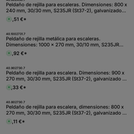
n
Peldaño de rejilla para escaleras. Dimensiones: 800 x
i
240 mm, 30/30 mm, S235JR (St37-2), galvanizado
b
l
en caliente por inmersión total
e
30,51 €*
D
,
i
:
s
L
p
i
o
40.1002731.7
e
n
Peldaño de rejilla metálica para escaleras.
f
i
e
Dimensiones: 1000 x 270 mm, 30/10 mm, S235JR
b
r
l
z
(St37-2), galvanizado en caliente por inmersión total
e
52,92 €*
e
D
,
i
i
:
t
s
L
1
p
i
-
o
40.902730.7
e
2
n
Peldaño de rejilla para escalera. Dimensiones: 900 x
f
W
i
e
270 mm, 30/30 mm, S235JR (St37-2), galvanizado en
e
b
r
r
l
z
caliente por inmersión total
k
e
37,33 €*
e
D
t
,
i
i
a
:
t
s
g
L
1
p
e
i
-
o
40.802730.7
e
2
n
Peldaño de rejilla para escalera, dimensiones: 800 x
f
W
i
e
270 mm, 30/30 mm, S235JR (St37-2), galvanizado en
e
b
r
r
l
z
caliente por inmersión total
k
e
34,11 €*
e
D
t
,
i
i
a
:
t
s
g
L
1
p
e
i