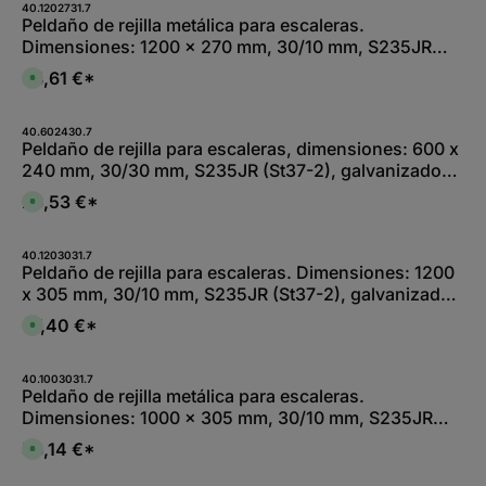
-
o
40.1202731.7
e
2
n
Peldaño de rejilla metálica para escaleras.
f
W
i
e
Dimensiones: 1200 x 270 mm, 30/10 mm, S235JR
e
b
r
r
l
z
(St37-2), galvanizado en caliente por inmersión total
k
e
64,61 €*
e
D
t
,
i
i
a
:
t
s
g
L
1
p
e
i
-
o
40.602430.7
e
2
n
Peldaño de rejilla para escaleras, dimensiones: 600 x
f
W
i
e
240 mm, 30/30 mm, S235JR (St37-2), galvanizado
e
b
r
r
l
z
en caliente por inmersión total
k
e
26,53 €*
e
D
t
,
i
i
a
:
t
s
g
L
1
p
e
i
-
o
40.1203031.7
e
2
n
Peldaño de rejilla para escaleras. Dimensiones: 1200
f
W
i
e
x 305 mm, 30/10 mm, S235JR (St37-2), galvanizado
e
b
r
r
l
z
en caliente por inmersión total
k
e
67,40 €*
e
D
t
,
i
i
a
:
t
s
g
L
1
p
e
i
-
o
40.1003031.7
e
2
n
Peldaño de rejilla metálica para escaleras.
f
W
i
e
Dimensiones: 1000 x 305 mm, 30/10 mm, S235JR
e
b
r
r
l
z
(St37-2), galvanizado en caliente por inmersión total
k
e
58,14 €*
e
D
t
,
i
i
a
:
t
s
g
L