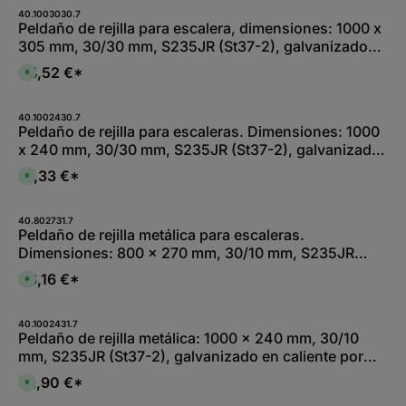
1
p
e
i
-
o
40.1003030.7
e
2
n
Peldaño de rejilla para escalera, dimensiones: 1000 x
f
W
i
e
305 mm, 30/30 mm, S235JR (St37-2), galvanizado
e
b
r
r
l
z
en caliente por inmersión total
k
e
44,52 €*
e
D
t
,
i
i
a
:
t
s
g
L
1
p
e
i
-
o
40.1002430.7
e
2
n
Peldaño de rejilla para escaleras. Dimensiones: 1000
f
W
i
e
x 240 mm, 30/30 mm, S235JR (St37-2), galvanizado
e
b
r
r
l
z
en caliente por inmersión total
k
e
37,33 €*
e
D
t
,
i
i
a
:
t
s
g
L
1
p
e
i
-
o
40.802731.7
e
2
n
Peldaño de rejilla metálica para escaleras.
f
W
i
e
Dimensiones: 800 x 270 mm, 30/10 mm, S235JR
e
b
r
r
l
z
(St37-2), galvanizado en caliente por inmersión total
k
e
46,16 €*
e
D
t
,
i
i
a
:
t
s
g
L
1
p
e
i
-
o
40.1002431.7
e
2
n
Peldaño de rejilla metálica: 1000 x 240 mm, 30/10
f
W
i
e
mm, S235JR (St37-2), galvanizado en caliente por
e
b
r
r
l
z
inmersión total
k
e
52,90 €*
e
D
t
,
i
i
a
:
t
s