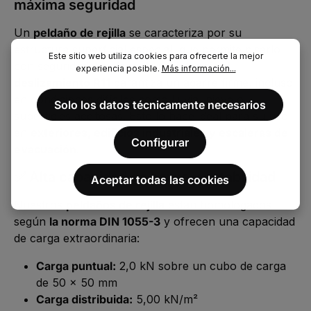
máxima seguridad
Un
peldaño de rejilla
se caracteriza por su
estructura superficial especial, que permite pisarlo
Este sitio web utiliza cookies para ofrecerte la mejor
con seguridad. La
clase de resistencia al
experiencia posible.
Más información...
deslizamiento R11
garantiza un agarre firme, incluso
en condiciones difíciles como lluvia, nieve o
Solo los datos técnicamente necesarios
superficies aceitosas. Esto lo hace ideal para su uso
en
exteriores, edificios industriales y escaleras de
Configurar
evacuación
.
✅ Alta capacidad de carga y estabilidad
Aceptar todas las cookies
Nuestros
peldaños de rejilla
están homologados
según
la norma DIN 1055-3
y ofrecen una capacidad
de carga extraordinaria:
Carga puntual:
2,0 kN sobre un cubo de carga
de 50 x 50 mm
Carga distribuida:
5,00 kN/m²