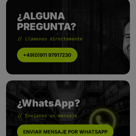
¿ALGUNA
PREGUNTA?
// Llámenos directamente
+49(0)911 97917230
¿WhatsApp?
// Envíanos un mensaje
ENVIAR MENSAJE POR WHATSAPP