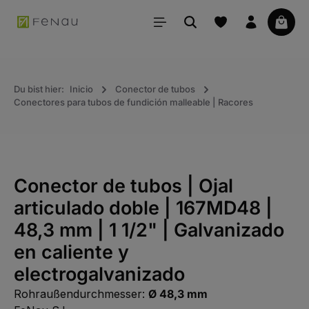
ido principal
La ce
Du bist hier:
Inicio
Conector de tubos
Conectores para tubos de fundición malleable | Racores
Conector de tubos | Ojal
articulado doble | 167MD48 |
48,3 mm | 1 1/2" | Galvanizado
en caliente y
electrogalvanizado
Rohraußendurchmesser:
Ø 48,3 mm