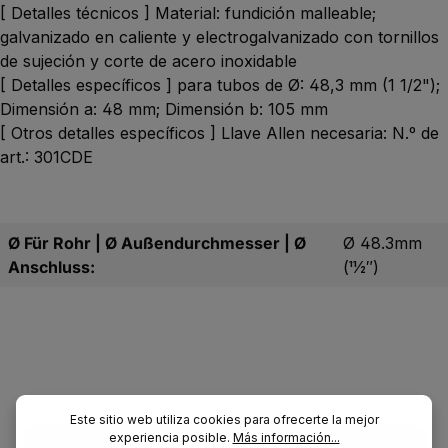
[ Detalles técnicos ] Material: fundición malleable;
galvanizado en caliente y electrogalvanizado con tornillos
de sujeción y corte de acero inoxidable
[ Detalles específicos ] para tubos de Ø: 48,3 mm (1 1/2");
Dimensión a: 48 mm; Dimensión b: 105 mm
[ Otros detalles específicos ] Llave Allen necesaria: N.º de
art.: 301CDE
Ø Für Rohr | Ø Außendurchmesser | Ø
Ø 48.3mm
Anschluss:
(11⁄2″)
Este sitio web utiliza cookies para ofrecerte la mejor
experiencia posible.
Más información...