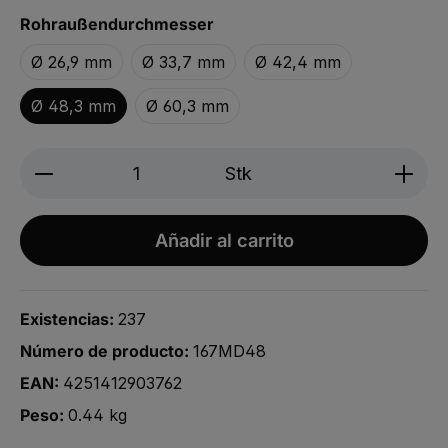
Seleccionar
Rohraußendurchmesser
Ø 26,9 mm
Ø 33,7 mm
Ø 42,4 mm
Ø 48,3 mm
Ø 60,3 mm
Produkt Anzahl: Gib den gewünschten We
Stk
Añadir al carrito
Existencias:
237
Número de producto:
167MD48
EAN:
4251412903762
Peso:
0.44 kg