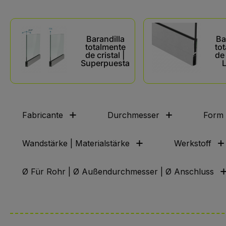
Kategoriegalerie überspringen
Barandilla
Ba
totalmente
to
de cristal |
de 
Superpuesta
L
Fabricante
Durchmesser
Form
Wandstärke | Materialstärke
Werkstoff
Ø Für Rohr | Ø Außendurchmesser | Ø Anschluss