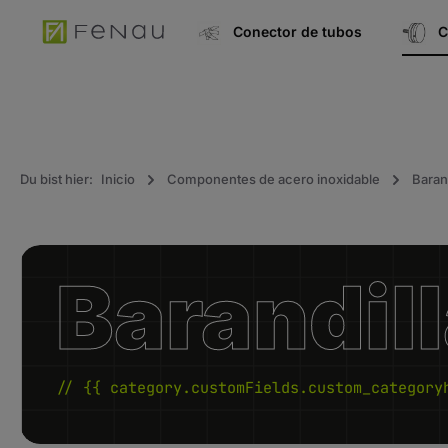
úsqueda
Ir a la navegación principal
Conector de tubos
C
Du bist hier:
Inicio
Componentes de acero inoxidable
Barand
Barandill
// {{ category.customFields.custom_category