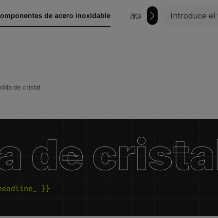
omponentes de acero inoxidable
hierro forjado
illa de cristal
a de crista
headline_ }}