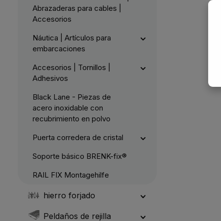
Abrazaderas para cables |
Accesorios
Náutica | Artículos para
embarcaciones
Accesorios | Tornillos |
Adhesivos
Black Lane - Piezas de
acero inoxidable con
recubrimiento en polvo
Puerta corredera de cristal
Soporte básico BRENK-fix®
RAIL FIX Montagehilfe
hierro forjado
Peldaños de rejilla