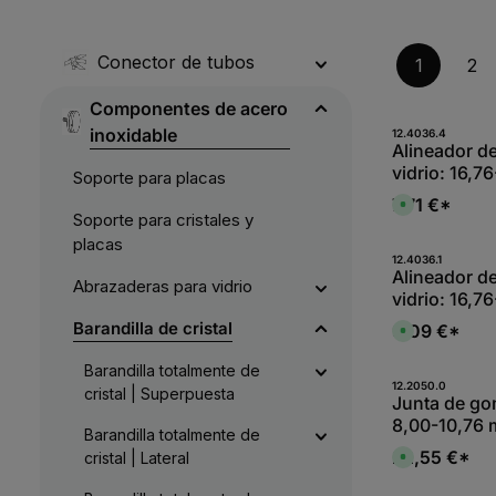
Conector de tubos
1
2
Componentes de acero
inoxidable
Produk
12.4036.4
Alineador de
vidrio: 16,7
Soporte para placas
7,71 €*
D
Soporte para cristales y
i
s
placas
p
o
Produk
12.4036.1
n
Alineador de
Abrazaderas para vidrio
i
vidrio: 16,7
b
l
e
Barandilla de cristal
9,09 €*
D
,
i
:
s
L
Barandilla totalmente de
p
i
o
Produk
12.2050.0
e
cristal | Superpuesta
n
Junta de gom
f
i
e
8,00-10,76 
b
r
Barandilla totalmente de
l
z
24x24 mm |
e
22,55 €*
cristal | Lateral
e
D
,
mm | Cauch
i
i
:
t
s
L