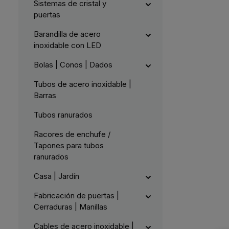
a
t
Sistemas de cristal y
:
g
5
L
puertas
e
-
i
1
e
0
f
W
Barandilla de acero
e
e
r
inoxidable con LED
r
z
k
e
t
i
a
Bolas | Conos | Dados
t
g
5
e
-
Tubos de acero inoxidable |
1
0
Barras
W
e
r
Tubos ranurados
k
t
a
Racores de enchufe /
g
e
Tapones para tubos
ranurados
Casa | Jardín
Fabricación de puertas |
Cerraduras | Manillas
Cables de acero inoxidable |