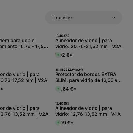
 oder benutze die Schaltflächen, um d
 gewünschten Wert ein oder benutze die
dukt Anzahl: Gib den gewünschten Wert 
Produkt Anzahl: Gib 
12.4037.4
Stk
Stk
dera para doble
Alineador de vidrio | para
to 16,76 - 17,52
vidrio: 20,76-21,52 mm | V2A
7,02 €*
D
i
s
p
o
 oder benutze die Schaltflächen, um d
 gewünschten Wert ein oder benutze die
dukt Anzahl: Gib den gewünschten Wert 
Produkt Anzahl: Gib 
88.1180582.V4A.6M
n
Stk
Stg
or de vidrio | para
Protector de bordes EXTRA
i
 16,76-17,52 mm | V2A
SLIM, para vidrio de 16,00 a
b
l
17,52 mm, L = 6 m, acero
e
€*
89,84 €*
D
,
inoxidable V4A
i
:
s
L
p
i
o
 oder benutze die Schaltflächen, um d
 gewünschten Wert ein oder benutze die
dukt Anzahl: Gib den gewünschten Wert 
Produkt Anzahl: Gib 
12.4035.1
e
n
Stk
Stk
or de vidrio | para
Alineador de vidrio | para
f
i
e
 12,76-13,52 mm | V2A
vidrio: 12,76-13,52 mm | V4A
b
r
l
z
e
*
9,09 €*
e
D
,
i
i
:
t
s
L