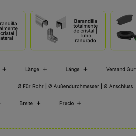
Barandilla
randilla
totalmente
talmente
de cristal |
cristal |
Tubo
ateral
ranurado
Länge
Länge
Versand Gurt
Ø Für Rohr | Ø Außendurchmesser | Ø Anschluss
Breite
Precio