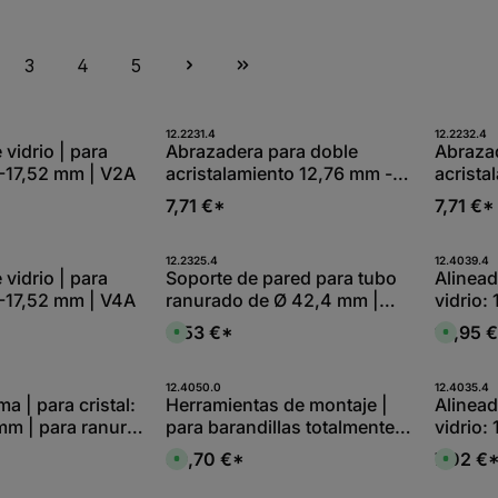
3
4
5
t Anzahl: Gib den gewünschten Wert ein
Produkt Anzahl: Gib den
Pro
12.2231.4
12.2232.4
Stk
Stk
 vidrio | para
Abrazadera para doble
Abraza
6-17,52 mm | V2A
acristalamiento 12,76 mm -
acristalamien
13,52 mm
mm
7,71 €*
7,71 €*
t Anzahl: Gib den gewünschten Wert ein
Produkt Anzahl: Gib den
Pro
12.2325.4
12.4039.4
Stk
Stk
 vidrio | para
Soporte de pared para tubo
Alinead
6-17,52 mm | V4A
ranurado de Ø 42,4 mm |
vidrio:
V2A
9,53 €*
15,95 
D
D
i
i
s
s
p
p
o
o
t Anzahl: Gib den gewünschten Wert ein
Produkt Anzahl: Gib den
Pro
12.4050.0
12.4035.4
n
n
Stk
Stk
a | para cristal:
Herramientas de montaje |
Alinead
i
i
mm | para ranura:
para barandillas totalmente
vidrio:
b
b
l
l
 Longitud: 3000
acristaladas
e
e
39,70 €*
7,02 €
D
D
,
,
o
i
i
:
:
s
s
L
L