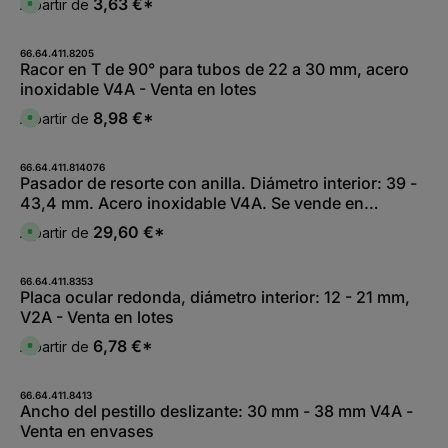
3,63 €*
A partir de
e
D
k
,
i
i
t
:
t
s
a
L
5
p
g
i
-
o
66.64.411.8205
e
e
1
n
Racor en T de 90° para tubos de 22 a 30 mm, acero
f
0
i
e
inoxidable V4A - Venta en lotes
W
b
r
e
l
z
r
e
8,98 €*
A partir de
e
D
k
,
i
i
t
:
t
s
a
L
5
p
g
i
-
o
66.64.411.814076
e
e
1
n
Pasador de resorte con anilla. Diámetro interior: 39 -
f
0
i
e
43,4 mm. Acero inoxidable V4A. Se vende en
W
b
r
e
l
z
unidades.
r
e
29,60 €*
A partir de
e
D
k
,
i
i
t
:
t
s
a
L
5
p
g
i
-
o
66.64.411.8353
e
e
1
n
Placa ocular redonda, diámetro interior: 12 - 21 mm,
f
0
i
e
V2A - Venta en lotes
W
b
r
e
l
z
r
e
6,78 €*
A partir de
e
D
k
,
i
i
t
:
t
s
a
L
5
p
g
i
-
o
66.64.411.8413
e
e
1
n
Ancho del pestillo deslizante: 30 mm - 38 mm V4A -
f
0
i
e
Venta en envases
W
b
r
e
l
z