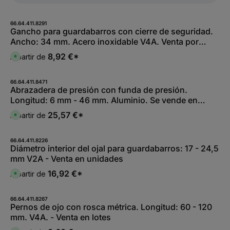
66.64.411.8291
Gancho para guardabarros con cierre de seguridad.
Ancho: 34 mm. Acero inoxidable V4A. Venta por
lotes.
8,92 €*
A partir de
D
i
s
p
o
66.64.411.8471
n
Abrazadera de presión con funda de presión.
i
Longitud: 6 mm - 46 mm. Aluminio. Se vende en
b
l
lotes.
e
25,57 €*
A partir de
D
,
i
:
s
L
p
i
o
66.64.411.8226
e
n
Diámetro interior del ojal para guardabarros: 17 - 24,5
f
i
e
mm V2A - Venta en unidades
b
r
l
z
e
16,92 €*
A partir de
e
D
,
i
i
:
t
s
L
5
p
i
-
o
66.64.411.8267
e
1
n
Pernos de ojo con rosca métrica. Longitud: 60 - 120
f
0
i
e
mm. V4A. - Venta en lotes
W
b
r
e
l
z
r
e