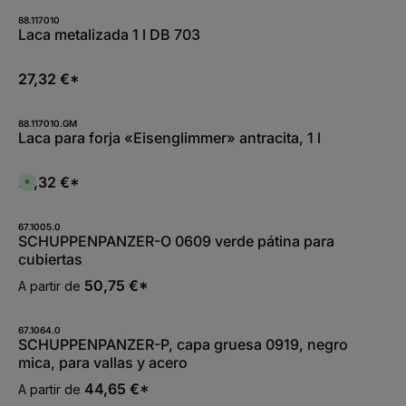
88.117010
Laca metalizada 1 l DB 703
27,32 €*
88.117010.GM
Laca para forja «Eisenglimmer» antracita, 1 l
27,32 €*
D
i
s
p
o
67.1005.0
n
SCHUPPENPANZER-O 0609 verde pátina para
i
cubiertas
b
l
e
50,75 €*
A partir de
,
:
L
i
67.1064.0
e
SCHUPPENPANZER-P, capa gruesa 0919, negro
f
e
mica, para vallas y acero
r
z
44,65 €*
A partir de
e
i