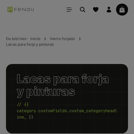
ido principal
La ce
Du bist hier:
Inicio
hierro forjado
Lacas para forja y pinturas
Lacas para forja
y pinturas
// {{
category.customFields.custom_categoryheadl
ine_ }}