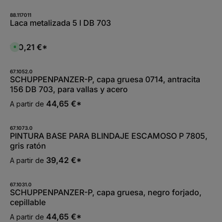
t
5
-
88.117011
1
Laca metalizada 5 l DB 703
0
W
e
r
120,21 €*
D
k
i
t
s
a
p
g
o
67.1052.0
e
n
SCHUPPENPANZER-P, capa gruesa 0714, antracita
i
156 DB 703, para vallas y acero
b
l
e
44,65 €*
A partir de
,
:
L
i
67.1073.0
e
PINTURA BASE PARA BLINDAJE ESCAMOSO P 7805,
f
e
gris ratón
r
z
39,42 €*
A partir de
e
i
t
5
-
67.1031.0
1
SCHUPPENPANZER-P, capa gruesa, negro forjado,
0
cepillable
W
e
r
44,65 €*
A partir de
k