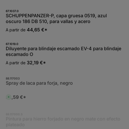
t
a
g
67.1037.0
e
SCHUPPENPANZER-P, capa gruesa 0519, azul
oscuro 186 DB 510, para vallas y acero
44,65 €*
A partir de
67.1019.0
Diluyente para blindaje escamado EV-4 para blindaje
escamado O
32,19 €*
A partir de
88.117003
Spray de laca para forja, negro
22,59 €*
D
i
s
p
o
88.117000.S
n
Pintura para hierro forjado en negro mate con efecto
i
plateado
b
l
e
27,32 €*
D