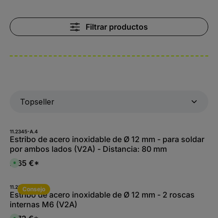
Filtrar productos
11.2345-A.4
Estribo de acero inoxidable de Ø 12 mm - para soldar
por ambos lados (V2A) - Distancia: 80 mm
2,65 €*
D
i
s
p
o
11.2335-A.4
Consejo
n
Estribo de acero inoxidable de Ø 12 mm - 2 roscas
i
internas M6 (V2A)
b
l
e