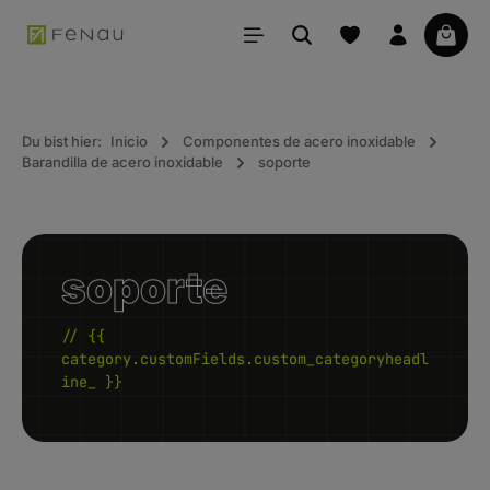
ido principal
La ce
Du bist hier:
Inicio
Componentes de acero inoxidable
Barandilla de acero inoxidable
soporte
soporte
// {{
category.customFields.custom_categoryheadl
ine_ }}