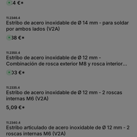
r
e
6,14 €*
e
D
k
,
i
i
t
:
t
s
a
L
5
p
g
i
-
o
11.2346.4
e
e
1
n
Estribo de acero inoxidable de Ø 14 mm - para soldar
f
0
i
e
por ambos lados (V2A)
W
b
r
e
l
z
r
e
3,88 €*
e
D
k
,
i
i
t
:
t
s
a
L
5
p
g
i
-
o
11.2350.4
e
e
1
n
Estribo de acero inoxidable de Ø 12 mm -
f
0
i
e
Combinación de rosca exterior M8 y rosca interior
W
b
r
e
l
z
M6 (V2A)
r
e
5,03 €*
e
D
k
,
i
i
t
:
t
s
a
L
5
p
g
i
-
o
11.2335.4
e
e
1
n
Estribo de acero inoxidable de Ø 12 mm - 2 roscas
f
0
i
e
internas M6 (V2A)
W
b
r
e
l
z
r
e
5,09 €*
e
k
,
i
t
:
t
a
L
5
g
i
-
11.2340.4
e
e
1
Estribo articulado de acero inoxidable de Ø 12 mm - 2
f
0
e
roscas internas M6 (V2A)
W
r
e