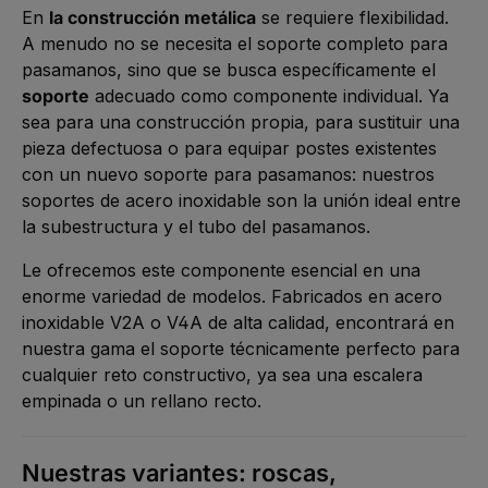
e
r
En
la construcción metálica
se requiere flexibilidad.
r
z
k
e
A menudo no se necesita el soporte completo para
t
i
a
t
pasamanos, sino que se busca específicamente el
g
5
e
-
soporte
adecuado como componente individual. Ya
1
0
sea para una construcción propia, para sustituir una
W
e
pieza defectuosa o para equipar postes existentes
r
k
con un nuevo soporte para pasamanos: nuestros
t
a
soportes de acero inoxidable son la unión ideal entre
g
e
la subestructura y el tubo del pasamanos.
Le ofrecemos este componente esencial en una
enorme variedad de modelos. Fabricados en acero
inoxidable V2A o V4A de alta calidad, encontrará en
nuestra gama el soporte técnicamente perfecto para
cualquier reto constructivo, ya sea una escalera
empinada o un rellano recto.
Nuestras variantes: roscas,