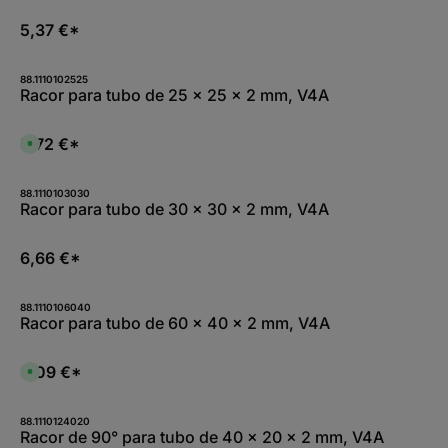
5,37 €*
88.1110102525
Racor para tubo de 25 x 25 x 2 mm, V4A
5,72 €*
D
i
s
p
o
88.1110103030
n
Racor para tubo de 30 x 30 x 2 mm, V4A
i
b
l
e
6,66 €*
,
:
L
i
88.1110106040
e
Racor para tubo de 60 x 40 x 2 mm, V4A
f
e
r
z
9,09 €*
e
D
i
i
t
s
5
p
-
o
88.1110124020
1
n
Racor de 90° para tubo de 40 x 20 x 2 mm, V4A
0
i