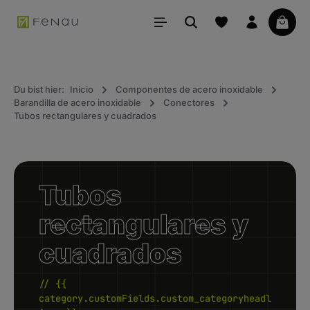
ido principal
La ce
Du bist hier:
Inicio
Componentes de acero inoxidable
Barandilla de acero inoxidable
Conectores
Tubos rectangulares y cuadrados
Tubos
rectangulares y
cuadrados
// {{
category.customFields.custom_categoryheadl