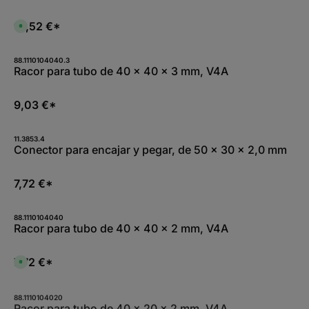
W
b
e
l
r
e
12,52 €*
D
k
,
i
t
:
s
a
L
p
g
i
o
88.1110104040.3
e
e
n
Racor para tubo de 40 x 40 x 3 mm, V4A
f
i
e
b
r
l
z
e
9,03 €*
e
,
i
:
t
L
5
i
-
11.3853.4
e
1
Conector para encajar y pegar, de 50 x 30 x 2,0 mm
f
0
e
W
r
e
z
r
7,72 €*
e
k
i
t
t
a
5
g
-
88.1110104040
e
1
Racor para tubo de 40 x 40 x 2 mm, V4A
0
W
e
r
7,72 €*
D
k
i
t
s
a
p
g
o
88.1110104020
e
n
Racor para tubo de 40 x 20 x 2 mm, V4A